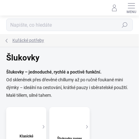
Přejít
na
obsah
Hledat
Kuřácké potřeby
Šlukovky
Šlukovky – jednoduché, rychlé a poctivě funkční.
Od skleněnek přes dřevěné chillumy až po ručně foukané mini
dýmky – ideální na cestování, krátké pauzy i sběratelské použití.
Malé tělem, silné tahem.
Klasické
Šlukovky pyrex