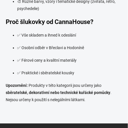
🎨 Různé barvy, vzory i tematické designy (zvířata, retro,
psychedelie)
Proč šlukovky od CannaHouse?
✅ Vše skladem a ihned k odeslání
✅ Osobní odběr v Břeclavi a Hodoníně
✅ Férové ceny a kvalitní materiály
✅ Praktické i sběratelské kousky
Upozornění:
Produkty v této kategorii jsou určeny jako
sběratelské, dekorativní nebo technické kuřácké pomůcky
.
Nejsou určeny k použití s nelegálními látkami.
Z