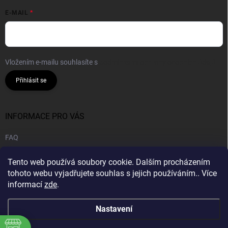
E-MAIL
Vložením e-mailu souhlasíte s
podmínkami ochrany osobních údajů
Přihlásit se
INFORMACE PRO VÁS
FAQ
Obchodní podmínky
Tento web používá soubory cookie. Dalším procházením
Podmínky ochrany osobních údajů
tohoto webu vyjadřujete souhlas s jejich používáním.. Více
informací
zde
.
B2B | Velkoobchod
Nastavení