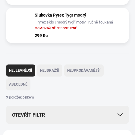
Šlukovka Pyrex Tygr modrý
| Pyrex sklo | modrý tygří motiv | ručně foukaná
MOMENTÁLNĚ NEDOSTUPNÉ
299 Kč
Ř
a
NEJLEVNĚJŠÍ
NEJDRAŽŠÍ
NEJPRODÁVANĚJŠÍ
z
e
ABECEDNĚ
n
í
9
položek celkem
p
r
OTEVŘÍT FILTR
o
d
u
V