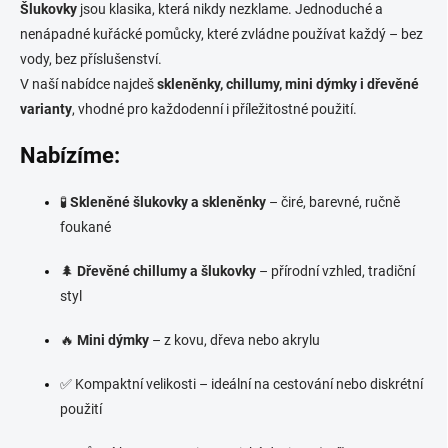
l
Šlukovky
jsou klasika, která nikdy nezklame. Jednoduché a
á
nenápadné kuřácké pomůcky, které zvládne používat každý – bez
d
vody, bez příslušenství.
a
c
V naší nabídce najdeš
skleněnky, chillumy, mini dýmky i dřevěné
í
varianty
, vhodné pro každodenní i příležitostné použití.
p
r
Nabízíme:
v
k
y
🧪
Skleněné šlukovky a skleněnky
– čiré, barevné, ručně
v
foukané
ý
p
i
🌲
Dřevěné chillumy a šlukovky
– přírodní vzhled, tradiční
s
styl
u
🔥
Mini dýmky
– z kovu, dřeva nebo akrylu
✅ Kompaktní velikosti – ideální na cestování nebo diskrétní
použití