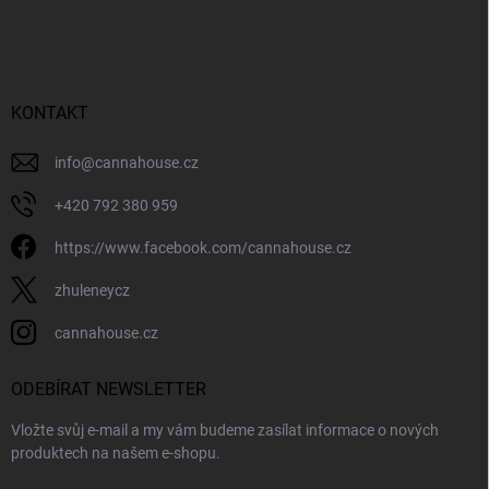
á
p
a
t
í
KONTAKT
info
@
cannahouse.cz
+420 792 380 959
https://www.facebook.com/cannahouse.cz
zhuleneycz
cannahouse.cz
ODEBÍRAT NEWSLETTER
Vložte svůj e-mail a my vám budeme zasílat informace o nových
produktech na našem e-shopu.