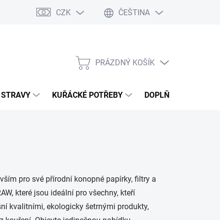
CZK
ČEŠTINA
PRÁZDNÝ KOŠÍK
NÁKUPNÍ
KOŠÍK
 STRAVY
KUŘÁCKÉ POTŘEBY
DOPLŇKY
MAST
ím pro své přírodní konopné papírky, filtry a
, které jsou ideální pro všechny, kteří
ní kvalitními, ekologicky šetrnými produkty,