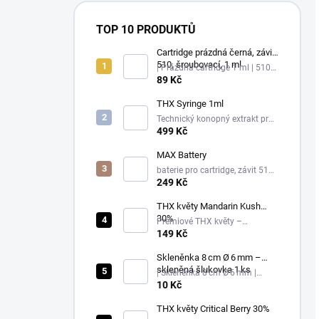
TOP 10 PRODUKTŮ
Cartridge prázdná černá, závit
510, šroubovací, 1 ml
| Prázdná cartridge 1 ml | 510
závit, černá
89 Kč
THX Syringe 1ml
Technický konopný extrakt pro
další zpracování
499 Kč
MAX Battery
baterie pro cartridge, závit 510,
USB-C
249 Kč
THX květy Mandarin Kush
30%
Prémiové THX květy –
Mandarin Kush – 30%
149 Kč
Skleněnka 8 cm Ø 6 mm –
skleněná šlukovka 1 ks
| Skleněnka 8 cm Ø 6 mm |
klasická šlukovka
10 Kč
THX květy Critical Berry 30%