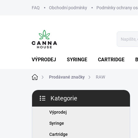
Přejít
FAQ
Obchodní podmínky
Podmínky ochrany os
na
obsah
VÝPRODEJ
SYRINGE
CARTRIDGE
Domů
Prodávané značky
RAW
P
Kategorie
o
Přeskočit
s
kategorie
t
Výprodej
r
Syringe
a
n
Cartridge