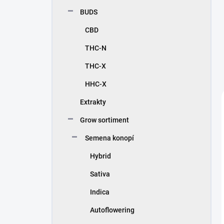
n
BUDS
í
p
CBD
a
n
THC-N
e
THC-X
l
HHC-X
Extrakty
Grow sortiment
Semena konopí
Hybrid
Sativa
Indica
Autoflowering