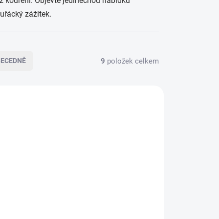
 z kouření. Objevte jedinečnou nabídku
uřácký zážitek.
9
položek celkem
BECEDNĚ
3642
3390
ADEM
SKLADEM
>5 KS)
(>5 KS)
e
RAW Cones King Size