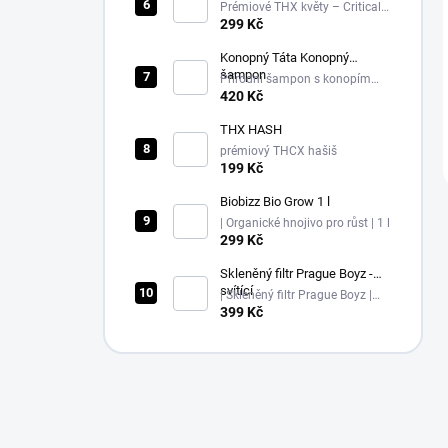
Prémiové THX květy – Critical
Berry – 30%
299 Kč
Konopný Táta Konopný
šampon
Přírodní šampon s konopím
pro citlivou pokožku
420 Kč
THX HASH
prémiový THCX hašiš
199 Kč
Biobizz Bio Grow 1 l
| Organické hnojivo pro růst | 1 l
299 Kč
Skleněný filtr Prague Boyz -
svítící
| Skleněný filtr Prague Boyz |
svítící glow tip
399 Kč