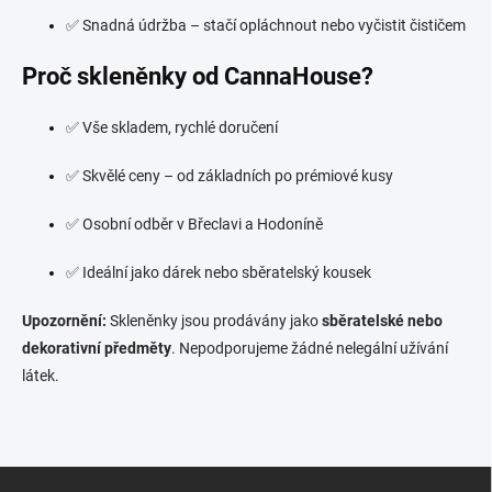
✅ Snadná údržba – stačí opláchnout nebo vyčistit čističem
Proč skleněnky od CannaHouse?
✅ Vše skladem, rychlé doručení
✅ Skvělé ceny – od základních po prémiové kusy
✅ Osobní odběr v Břeclavi a Hodoníně
✅ Ideální jako dárek nebo sběratelský kousek
Upozornění:
Skleněnky jsou prodávány jako
sběratelské nebo
dekorativní předměty
. Nepodporujeme žádné nelegální užívání
látek.
Z