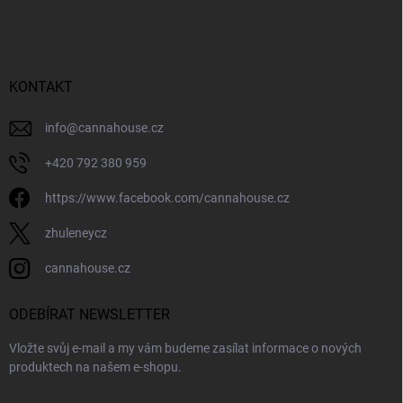
á
p
a
t
í
KONTAKT
info
@
cannahouse.cz
+420 792 380 959
https://www.facebook.com/cannahouse.cz
zhuleneycz
cannahouse.cz
ODEBÍRAT NEWSLETTER
Vložte svůj e-mail a my vám budeme zasílat informace o nových
produktech na našem e-shopu.