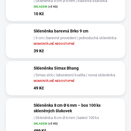
| Skleněnka 8 cm Ø 6 mm | klasická šlukovka
SKLADEM
(>5 KS)
10 Kč
Skleněnka barevná Brko 9 cm
| 9 cm | barevné provedení | jednoduchá skleněnka
MOMENTÁLNĚ NEDOSTUPNÉ
39 Kč
Skleněnka Simax Bhang
| Simax sklo | laboratorní kvalita | rovná skleněnka
MOMENTÁLNĚ NEDOSTUPNÉ
49 Kč
Skleněnka 8 cm Ø 6 mm – box 100 ks
skleněných šlukovek
| Skleněnka 8 cm Ø 6 mm | balení 100 ks
SKLADEM
(>5 KS)
499 Kč