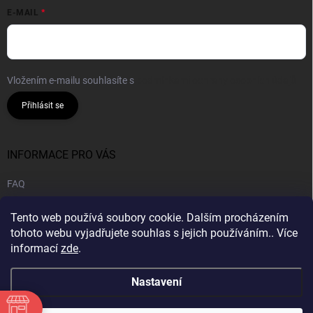
E-MAIL
Vložením e-mailu souhlasíte s
podmínkami ochrany osobních údajů
Přihlásit se
INFORMACE PRO VÁS
FAQ
Obchodní podmínky
Tento web používá soubory cookie. Dalším procházením
Podmínky ochrany osobních údajů
tohoto webu vyjadřujete souhlas s jejich používáním.. Více
informací
zde
.
B2B | Velkoobchod
Nastavení