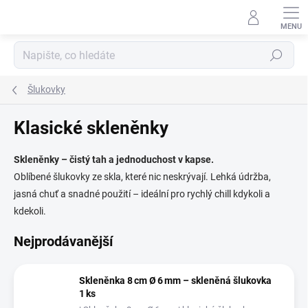
Přejít
na
obsah
Hledat
Šlukovky
Klasické skleněnky
Skleněnky – čistý tah a jednoduchost v kapse.
Oblíbené šlukovky ze skla, které nic neskrývají. Lehká údržba,
jasná chuť a snadné použití – ideální pro rychlý chill kdykoli a
kdekoli.
Nejprodávanější
Skleněnka 8 cm Ø 6 mm – skleněná šlukovka
1 ks