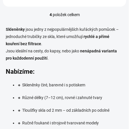
4
položek celkem
O
v
l
Skleněnky
jsou jedny z nejpopulárnějších kuřáckých pomůcek –
á
jednoduché trubičky ze skla, které umožňují
rychlé a přímé
d
kouření bez filtrace
.
a
c
Jsou ideální na cesty, do kapsy, nebo jako
nenápadná varianta
í
pro každodenní použití
.
p
r
Nabízíme:
v
k
y
🔸 Skleněnky čiré, barevné i s potiskem
v
ý
🔸 Různé délky (7–12 cm), rovné i zahnuté tvary
p
i
s
🔸 Tloušťky skla od 2 mm – od základních po odolné
u
🔸 Ručně foukané i strojově tvarované modely