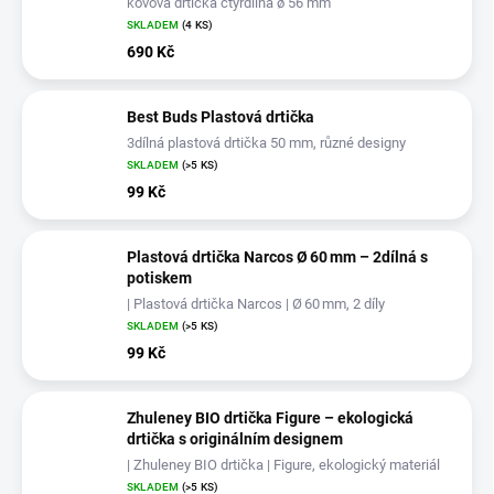
kovová drtička čtyřdílná ø 56 mm
SKLADEM
(4 KS)
690 Kč
Best Buds Plastová drtička
3dílná plastová drtička 50 mm, různé designy
SKLADEM
(>5 KS)
99 Kč
Plastová drtička Narcos Ø 60 mm – 2dílná s
potiskem
| Plastová drtička Narcos | Ø 60 mm, 2 díly
SKLADEM
(>5 KS)
99 Kč
Zhuleney BIO drtička Figure – ekologická
drtička s originálním designem
| Zhuleney BIO drtička | Figure, ekologický materiál
SKLADEM
(>5 KS)