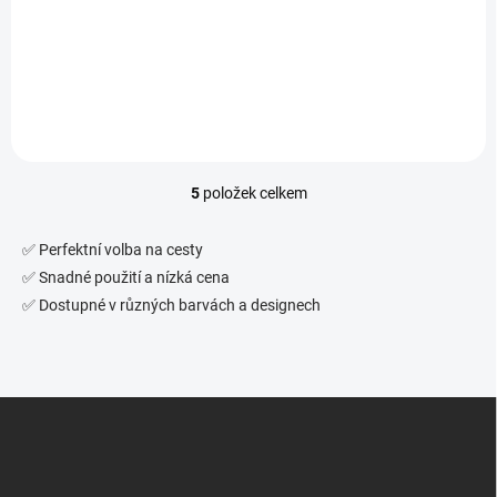
ø56 mm. Kvalitní materiál,
ostré zuby a jemné drcení
bylin. Prémiová RAW edice
pro náročné.
5
položek celkem
O
v
l
✅ Perfektní volba na cesty
á
✅ Snadné použití a nízká cena
d
✅ Dostupné v různých barvách a designech
a
c
í
p
r
Z
v
á
k
p
y
v
a