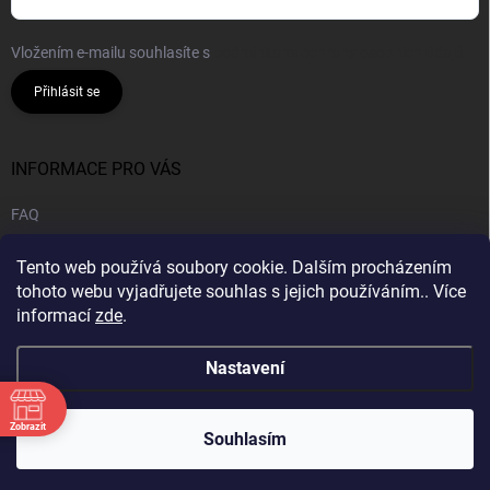
Vložením e-mailu souhlasíte s
podmínkami ochrany osobních údajů
Přihlásit se
INFORMACE PRO VÁS
FAQ
Obchodní podmínky
Tento web používá soubory cookie. Dalším procházením
Podmínky ochrany osobních údajů
tohoto webu vyjadřujete souhlas s jejich používáním.. Více
informací
zde
.
B2B | Velkoobchod
Nastavení
Zobrazit
Copyright 2026
CANNA HOUSE s.r.o
. Všechna práva vyhrazena.
Souhlasím
Vytvořil Shoptet