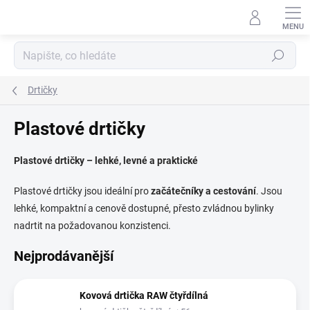
Přejít
na
obsah
Hledat
Drtičky
Plastové drtičky
Plastové drtičky – lehké, levné a praktické
Plastové drtičky jsou ideální pro
začátečníky a cestování
. Jsou
lehké, kompaktní a cenově dostupné, přesto zvládnou bylinky
nadrtit na požadovanou konzistenci.
Nejprodávanější
Kovová drtička RAW čtyřdílná