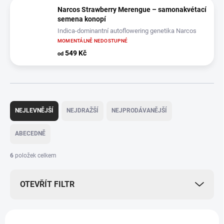
Narcos Strawberry Merengue – samonakvétací
semena konopí
Indica-dominantní autoflowering genetika Narcos
MOMENTÁLNĚ NEDOSTUPNÉ
549 Kč
od
Ř
a
NEJLEVNĚJŠÍ
NEJDRAŽŠÍ
NEJPRODÁVANĚJŠÍ
z
e
ABECEDNĚ
n
í
6
položek celkem
p
r
OTEVŘÍT FILTR
o
d
u
V
k