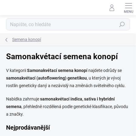
Přejít
na
obsah
Hledat
Semena konopí
Samonakvétací semena konopí
V kategorii
Samonakvétací semena konopí
najdete odrůdy se
samonakvétací (autoflowering) genetikou
, u kterých je vývoj
rostlin geneticky daný a nezávislý na změnách světelného cyklu.
Nabídka zahrnuje
samonakvétací indica, sativa i hybridní
semena
, přehledně rozdělená podle genetické klasifikace, původu
a značky.
Nejprodávanější