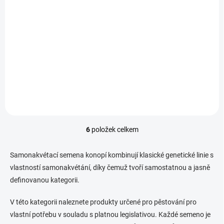
od
od
Indica-dominantní
Indica-dominantní
autoflowering genetika
autoflowering genetika
Detail
Detail
Narcos
Narcos
Narcos Strawberry Merengue
Narcos Sueño Purple Punch
jsou samonakvétací semena
jsou samonakvétací semena
konopí (autoflowering) z
konopí (autoflowering) z
kolekce Narcos, patřící do
kolekce Narcos, zařazená
indica-dominantní genetiky s
mezi indica-dominantní
jasně definovaným
genetiky s jasně definovaným
genetickým profilem.
profilem.
6
položek celkem
O
v
l
Samonakvétací semena konopí kombinují klasické genetické linie s
á
vlastností samonakvétání, díky čemuž tvoří samostatnou a jasně
d
definovanou kategorii.
a
c
í
V této kategorii naleznete produkty určené pro pěstování pro
p
vlastní potřebu v souladu s platnou legislativou. Každé semeno je
r