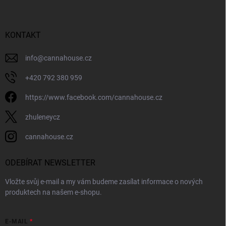
p
í
p
a
r
t
v
í
KONTAKT
k
y
v
info
@
cannahouse.cz
ý
p
+420 792 380 959
i
s
https://www.facebook.com/cannahouse.cz
u
zhuleneycz
cannahouse.cz
ODEBÍRAT NEWSLETTER
Vložte svůj e-mail a my vám budeme zasílat informace o nových
produktech na našem e-shopu.
E-MAIL