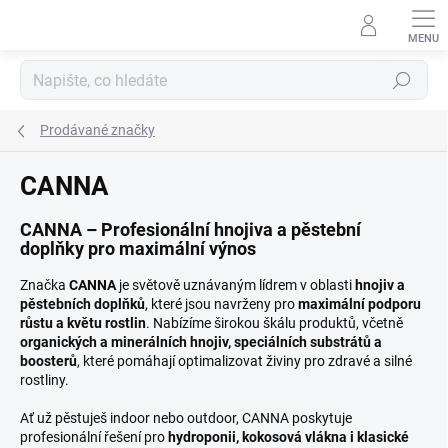
Přejít
na
obsah
Hledat
Prodávané značky
CANNA
CANNA – Profesionální hnojiva a pěstební
doplňky pro maximální výnos
Značka
CANNA
je světově uznávaným lídrem v oblasti
hnojiv a
pěstebních doplňků
, které jsou navrženy pro
maximální podporu
růstu a květu rostlin
. Nabízíme širokou škálu produktů, včetně
organických a minerálních hnojiv, speciálních substrátů a
boosterů
, které pomáhají optimalizovat živiny pro zdravé a silné
rostliny.
Ať už pěstuješ indoor nebo outdoor, CANNA poskytuje
profesionální řešení pro
hydroponii, kokosová vlákna i klasické