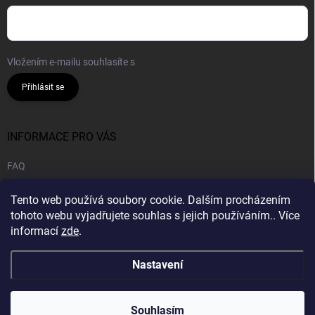
Vložením e-mailu souhlasíte s
podmínkami ochrany osobních údajů
Přihlásit se
INFORMACE PRO VÁS
FAQ
Obchodní podmínky
Tento web používá soubory cookie. Dalším procházením
Podmínky ochrany osobních údajů
tohoto webu vyjadřujete souhlas s jejich používáním.. Více
informací
zde
.
B2B | Velkoobchod
Nastavení
Copyright 2026
CANNA HOUSE s.r.o
. Všechna práva vyhrazena.
Souhlasím