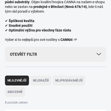
půdní substráty
. Objev kvalitní hnojiva CANNA na našem e-shopu
nebo se zastav na
prodejně v Břeclavi (Nová 676/14)
, kde ti náš
tým rád poradí s výběrem.
✔
Špičková kvalita
✔
Snadné použití
✔
Optimální výživa pro všechny fáze růstu
Vyber si to nejlepší pro své rostliny s
CANNA
! 🌱
OTEVŘÍT FILTR
Ř
a
NEJLEVNĚJŠÍ
NEJDRAŽŠÍ
NEJPRODÁVANĚJŠÍ
z
e
ABECEDNĚ
n
í
5
položek celkem
p