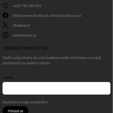
+420 792 380 959
https://www.facebook.com/cannahouse.cz
zhuleneycz
cannahouse.cz
ODEBÍRAT NEWSLETTER
Vložte svůj e-mail a my vám budeme zasílat informace o nových
produktech na našem e-shopu.
E-MAIL
Vložením e-mailu souhlasíte s
podmínkami ochrany osobních údajů
Přihlásit se