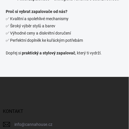
k
y
Proč si vybrat zapalovače od nás?
v
ý
✅ Kvalitní a spolehlivé mechanismy
p
✅ Široký výběr stylů a barev
i
✅ Výhodné ceny a diskrétní doručení
s
u
✅ Perfektní doplněk ke kuřáckým potřebám
Dopřej si
praktický a stylový zapalovač
, který ti vydrží.
Z
á
p
a
t
í
KONTAKT
info
@
cannahouse.cz