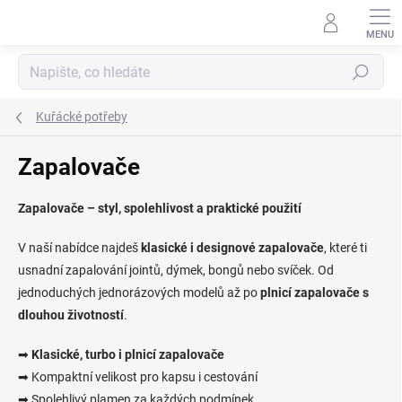
Přejít
na
obsah
Hledat
Kuřácké potřeby
Zapalovače
Zapalovače – styl, spolehlivost a praktické použití
V naší nabídce najdeš
klasické i designové zapalovače
, které ti
usnadní zapalování jointů, dýmek, bongů nebo svíček. Od
jednoduchých jednorázových modelů až po
plnicí zapalovače s
dlouhou životností
.
➡
Klasické, turbo i plnicí zapalovače
➡ Kompaktní velikost pro kapsu i cestování
➡ Spolehlivý plamen za každých podmínek