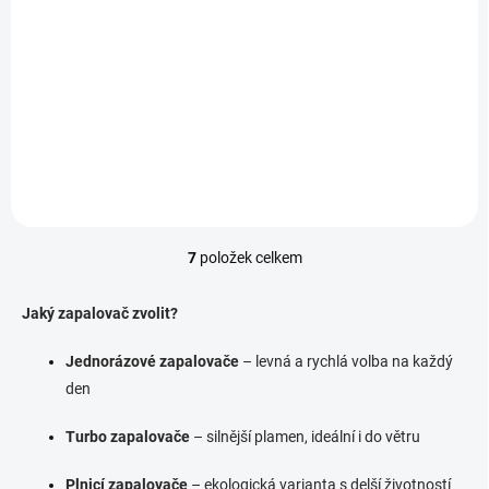
Detail
Stylová sada zapalovačů
NARCOS #3 s 3 různými
motivy inspirovanými
legendárním seriálem.
Spolehlivé zapalovače pro
každodenní použití.
7
položek celkem
O
v
l
Jaký zapalovač zvolit?
á
d
Jednorázové zapalovače
– levná a rychlá volba na každý
a
den
c
í
p
Turbo zapalovače
– silnější plamen, ideální i do větru
r
v
Plnicí zapalovače
– ekologická varianta s delší životností