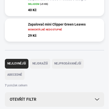
SKLADEM
(>5 KS)
40 Kč
Zapalovač mini Clipper Green Leaves
MOMENTÁLNĚ NEDOSTUPNÉ
29 Kč
Ř
a
NEJLEVNĚJŠÍ
NEJDRAŽŠÍ
NEJPRODÁVANĚJŠÍ
z
e
ABECEDNĚ
n
í
7
položek celkem
p
r
OTEVŘÍT FILTR
o
d