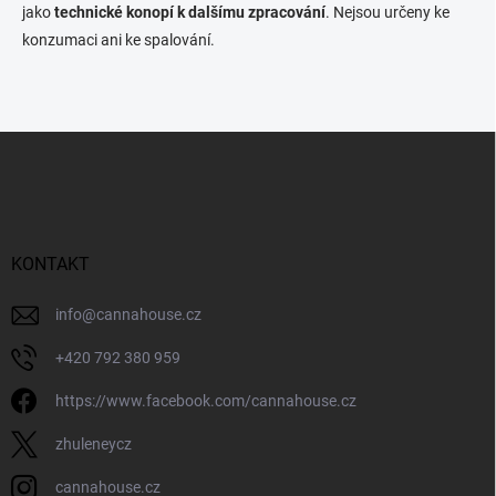
u
jako
technické konopí k dalšímu zpracování
. Nejsou určeny ke
konzumaci ani ke spalování.
Z
á
p
a
t
í
KONTAKT
info
@
cannahouse.cz
+420 792 380 959
https://www.facebook.com/cannahouse.cz
zhuleneycz
cannahouse.cz