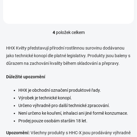
výrazným terpenovým
Ručně upravené květy s 30%
profilem. ...
obsahem HHX a výrazným
terpenovým...
4
položek celkem
O
v
l
HHX Květy představují přírodní rostlinnou surovinu dodávanou
á
jako technické konopí dle platné legislativy. Produkty jsou baleny s
d
důrazem na zachování kvality během skladování a přepravy.
a
c
í
Důležité upozornění
p
r
HHX je obchodní označení produktové řady.
v
Výrobek je technické konopí.
k
y
Určeno výhradně pro další technické zpracování.
v
Není určeno ke kouření, inhalaci ani jiné formě konzumace.
ý
Prodej pouze osobám starším 18 let.
p
i
Upozornění:
Všechny produkty s HHC-X jsou prodávány výhradně
s