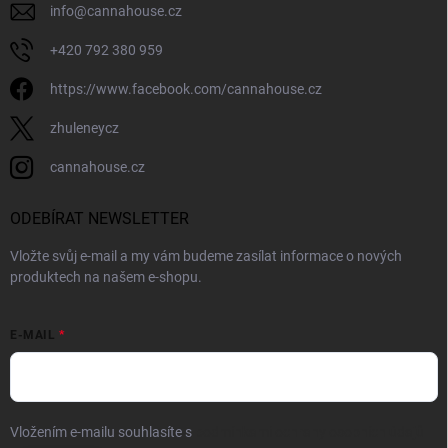
info
@
cannahouse.cz
+420 792 380 959
https://www.facebook.com/cannahouse.cz
zhuleneycz
cannahouse.cz
ODEBÍRAT NEWSLETTER
Vložte svůj e-mail a my vám budeme zasílat informace o nových
produktech na našem e-shopu.
E-MAIL
Vložením e-mailu souhlasíte s
podmínkami ochrany osobních údajů