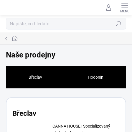
Přejít
na
obsah
Hledat
Domů
Naše prodejny
Břeclav
Hodonín
Břeclav
CANNA HOUSE | Specializovaný