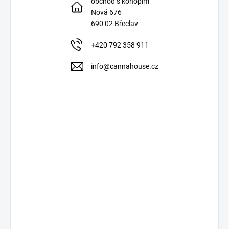
obchod s konopím
Nová 676
690 02 Břeclav
+420 792 358 911
info@c
annahouse.cz