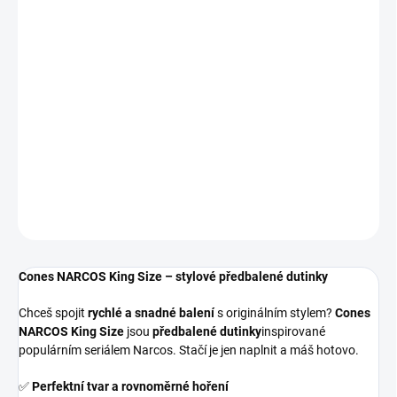
cena:
−
+
Přidat do košíku
Cones NARCOS King Size – předbalené dutinky inspirované
seriálem Narcos. Rychlé balení bez nepořádku, perfektní tvar a
rovnoměrné hoření.
DETAILNÍ INFORMACE
ZEPTAT SE
Cones NARCOS King Size – stylové předbalené dutinky
Chceš spojit
rychlé a snadné balení
s originálním stylem?
Cones
NARCOS King Size
jsou
předbalené dutinky
inspirované
populárním seriálem Narcos. Stačí je jen naplnit a máš hotovo.
✅
Perfektní tvar a rovnoměrné hoření