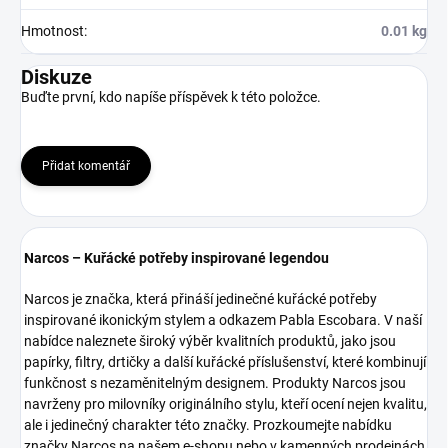
Hmotnost
:
0.01 kg
Diskuze
Buďte první, kdo napíše příspěvek k této položce.
Přidat komentář
Narcos – Kuřácké potřeby inspirované legendou
Narcos je značka, která přináší jedinečné kuřácké potřeby
inspirované ikonickým stylem a odkazem Pabla Escobara. V naší
nabídce naleznete široký výběr kvalitních produktů, jako jsou
papírky, filtry, drtičky a další kuřácké příslušenství, které kombinují
funkčnost s nezaměnitelným designem. Produkty Narcos jsou
navrženy pro milovníky originálního stylu, kteří ocení nejen kvalitu,
ale i jedinečný charakter této značky. Prozkoumejte nabídku
značky Narcos na našem e-shopu nebo v kamenných prodejnách