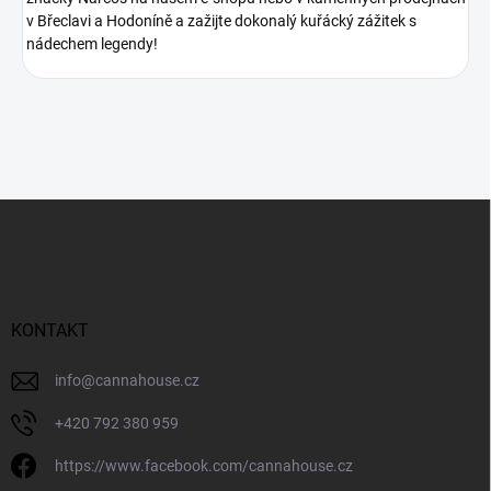
v Břeclavi a Hodoníně a zažijte dokonalý kuřácký zážitek s
nádechem legendy!
Z
á
p
a
t
í
KONTAKT
info
@
cannahouse.cz
+420 792 380 959
https://www.facebook.com/cannahouse.cz