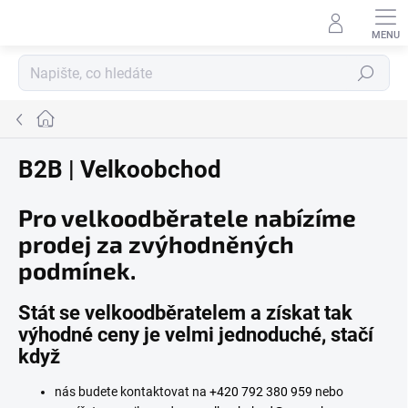
Přejít
na
obsah
Hledat
Domů
B2B | Velkoobchod
Pro velkoodběratele nabízíme
prodej za zvýhodněných
podmínek.
Stát se velkoodběratelem a získat tak
výhodné ceny je velmi jednoduché, stačí
když
nás budete kontaktovat na
+420 792 380 959
nebo