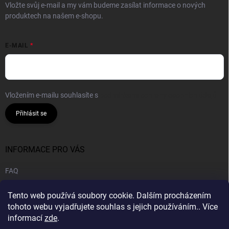
Vložte svůj e-mail a my vám budeme zasílat informace o nových
produktech na našem e-shopu.
E-MAIL
Vložením e-mailu souhlasíte s
podmínkami ochrany osobních údajů
Přihlásit se
INFORMACE PRO VÁS
FAQ
Obchodní podmínky
Tento web používá soubory cookie. Dalším procházením
Podmínky ochrany osobních údajů
tohoto webu vyjadřujete souhlas s jejich používáním.. Více
informací
zde
.
B2B | Velkoobchod