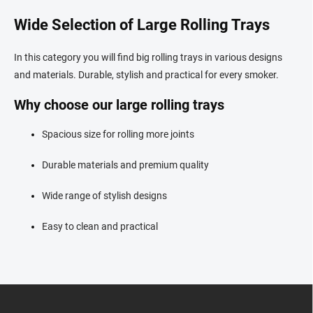
i
s
Wide Selection of Large Rolling Trays
t
i
In this category you will find big rolling trays in various designs
n
g
and materials. Durable, stylish and practical for every smoker.
c
o
Why choose our large rolling trays
n
t
Spacious size for rolling more joints
r
o
Durable materials and premium quality
l
s
Wide range of stylish designs
Easy to clean and practical
F
o