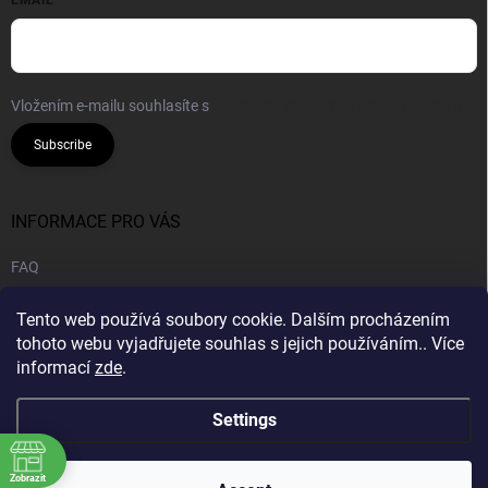
EMAIL
Vložením e-mailu souhlasíte s
podmínkami ochrany osobních údajů
Subscribe
INFORMACE PRO VÁS
FAQ
Legal notice
Tento web používá soubory cookie. Dalším procházením
Privacy policy
tohoto webu vyjadřujete souhlas s jejich používáním.. Více
informací
zde
.
B2B | Wholesale
Settings
Zobrazit
Copyright 2026
CANNA HOUSE s.r.o
. All rights reserved.