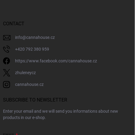
o
t
e
r
CONTACT
info
@
cannahouse.cz
+420 792 380 959
https://www.facebook.com/cannahouse.cz
zhuleneycz
cannahouse.cz
SUBSCRIBE TO NEWSLETTER
Enter your email and we will send you informations about new
products in our e-shop.