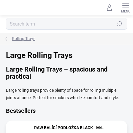
Skip
to
content
Search
Rolling Trays
Large Rolling Trays
Large Rolling Trays – spacious and
practical
Large rolling trays provide plenty of space for rolling multiple
joints at once. Perfect for smokers who like comfort and style.
Bestsellers
RAW BALÍCÍ PODLOŽKA BLACK - M/L