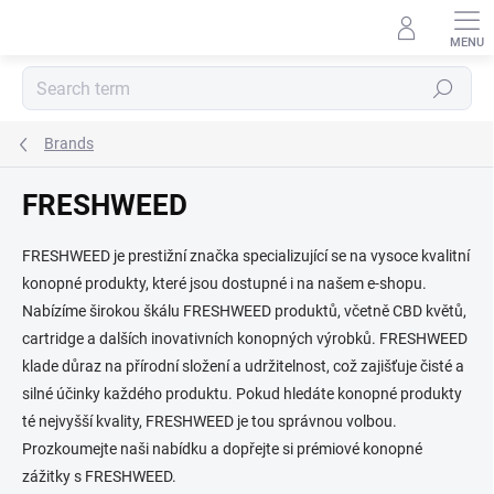
Skip
to
content
Search
Brands
FRESHWEED
FRESHWEED je prestižní značka specializující se na vysoce kvalitní
konopné produkty, které jsou dostupné i na našem e-shopu.
Nabízíme širokou škálu FRESHWEED produktů, včetně CBD květů,
cartridge a dalších inovativních konopných výrobků. FRESHWEED
klade důraz na přírodní složení a udržitelnost, což zajišťuje čisté a
silné účinky každého produktu. Pokud hledáte konopné produkty
té nejvyšší kvality, FRESHWEED je tou správnou volbou.
Prozkoumejte naši nabídku a dopřejte si prémiové konopné
zážitky s FRESHWEED.