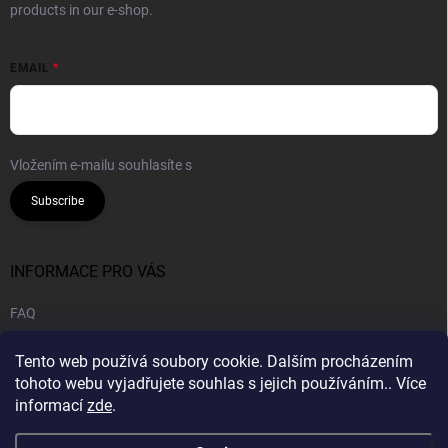
products in our e-shop.
EMAIL
Vložením e-mailu souhlasíte s
podmínkami ochrany osobních údajů
Subscribe
INFORMACE PRO VÁS
FAQ
Legal notice
Tento web používá soubory cookie. Dalším procházením
Privacy policy
tohoto webu vyjadřujete souhlas s jejich používáním.. Více
informací
zde
.
B2B | Wholesale