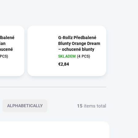
dbalené
G‑Rollz Předbalené
ian
Blunty Orange Dream
hucené
– ochucené blunty
2 ks
 PCS)
SKLADEM
(4 PCS)
dbalené
| G‑Rollz Předbalené
€2,84
ian Cream,
Blunty | Orange Dream,
2 ks
15
items total
ALPHABETICALLY
8627
8623