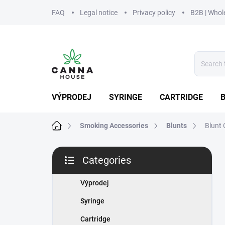
Skip
FAQ
Legal notice
Privacy policy
B2B | Whol
to
content
VÝPRODEJ
SYRINGE
CARTRIDGE
Home
Smoking Accessories
Blunts
Blunt
S
Categories
i
Skip
d
categories
e
Výprodej
b
Syringe
a
r
Cartridge