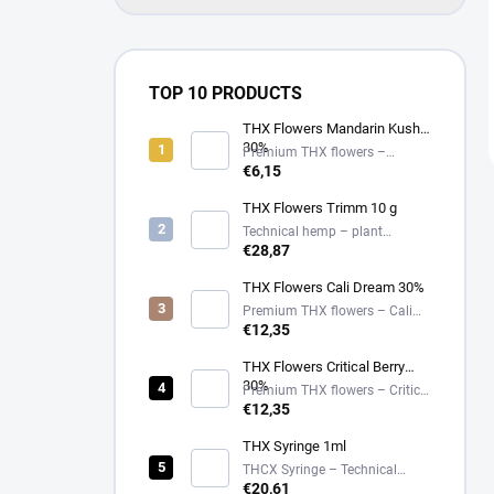
TOP 10 PRODUCTS
THX Flowers Mandarin Kush
30%
Premium THX flowers –
Mandarin Kush – 30%
€6,15
THX Flowers Trimm 10 g
Technical hemp – plant
material
€28,87
THX Flowers Cali Dream 30%
Premium THX flowers – Cali
Dream – 30%
€12,35
THX Flowers Critical Berry
30%
Premium THX flowers – Critical
Berry – 30%
€12,35
THX Syringe 1ml
THCX Syringe – Technical
Hemp Extract in Glass
€20,61