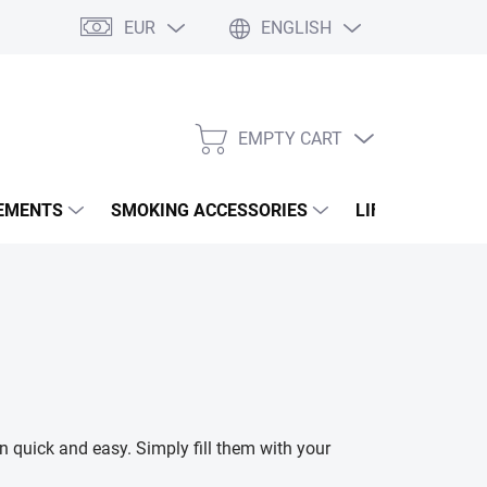
EUR
ENGLISH
EMPTY CART
SHOPPING
CART
EMENTS
SMOKING ACCESSORIES
LIFESTYLE & A
n quick and easy. Simply fill them with your