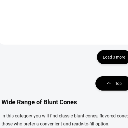
předbalené ochucené b
předbalené ochucené blunty s
jemnou jahodovou chutí
jemnou krémovou chutí. Hoří
pomalu a rovnoměrně, 
pomalu a rovnoměrně, balení
2 ks.
2 ks.
Load 3 more
L
i
s
Top
t
i
n
Wide Range of Blunt Cones
g
c
o
In this category you will find classic blunt cones, flavored c
n
those who prefer a convenient and ready-to-fill option.
t