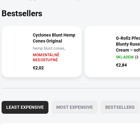
Bestsellers
Cyclones Blunt Hemp
G‑Rollz Pře
Cones Original
Blunty Russ
hemp blunt cones,
Cream – oc
Original flavor
MOMENTÁLNĚ
blunty 2 ks
SKLADEM
(3
NEDOSTUPNÉ
| G‑Rollz Pře
€2,84
€2,02
Blunty | Russ
2 ks
P
r
LEAST EXPENSIVE
MOST EXPENSIVE
BESTSELLERS
o
d
u
L
c
i
3666
t