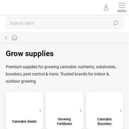
Skip
to
content
Search
Home
Grow supplies
Premium supplies for growing cannabis: nutrients, substrates,
boosters, pest control & more. Trusted brands for indoor &
outdoor growing.
Growing
Cannabis
Cannabis Seeds
Fertilizers
Boosters