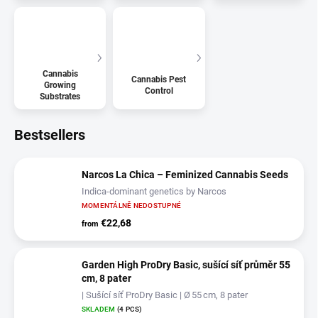
Cannabis
Cannabis Pest
Growing
Control
Substrates
Bestsellers
Narcos La Chica – Feminized Cannabis Seeds
Indica-dominant genetics by Narcos
MOMENTÁLNĚ NEDOSTUPNÉ
€22,68
from
Garden High ProDry Basic, sušící síť průměr 55
cm, 8 pater
| Sušící síť ProDry Basic | Ø 55 cm, 8 pater
SKLADEM
(4 PCS)