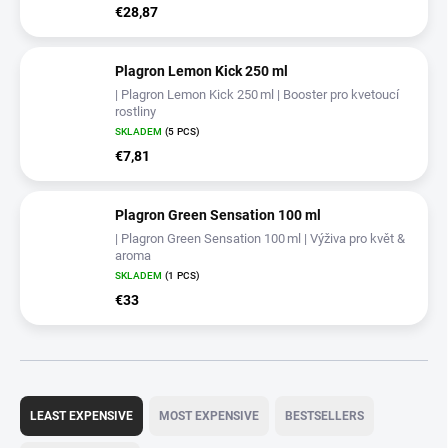
€28,87
Plagron Lemon Kick 250 ml
| Plagron Lemon Kick 250 ml | Booster pro kvetoucí
rostliny
SKLADEM
(5 PCS)
€7,81
Plagron Green Sensation 100 ml
| Plagron Green Sensation 100 ml | Výživa pro květ &
aroma
SKLADEM
(1 PCS)
€33
P
r
LEAST EXPENSIVE
MOST EXPENSIVE
BESTSELLERS
o