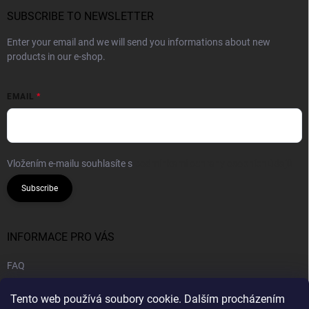
SUBSCRIBE TO NEWSLETTER
Enter your email and we will send you informations about new
products in our e-shop.
EMAIL
Vložením e-mailu souhlasíte s
podmínkami ochrany osobních údajů
Subscribe
INFORMACE PRO VÁS
FAQ
Legal notice
Tento web používá soubory cookie. Dalším procházením
Privacy policy