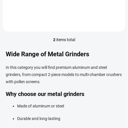
zpracováním. Dostupná v 6
designem. Barvy: zelená, bílá,
barvách, průměr 63 mm.
fialová, červená.
2
items total
L
i
s
Wide Range of Metal Grinders
t
i
In this category you will find premium aluminum and steel
n
g
grinders, from compact 2-piece models to multi-chamber crushers
c
with pollen screens.
o
n
Why choose our metal grinders
t
r
Made of aluminum or steel
o
l
s
Durable and long-lasting