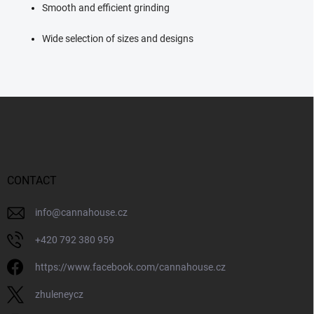
Smooth and efficient grinding
Wide selection of sizes and designs
F
o
o
t
e
r
CONTACT
info
@
cannahouse.cz
+420 792 380 959
https://www.facebook.com/cannahouse.cz
zhuleneycz