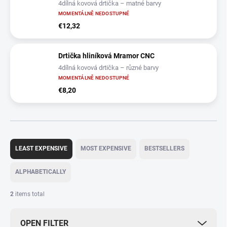
4dílná kovová drtička – matné barvy
MOMENTÁLNĚ NEDOSTUPNÉ
€12,32
Drtička hliníková Mramor CNC
4dílná kovová drtička – různé barvy
MOMENTÁLNĚ NEDOSTUPNÉ
€8,20
P
r
LEAST EXPENSIVE
MOST EXPENSIVE
BESTSELLERS
o
d
ALPHABETICALLY
u
c
2
items total
t
s
OPEN FILTER
o