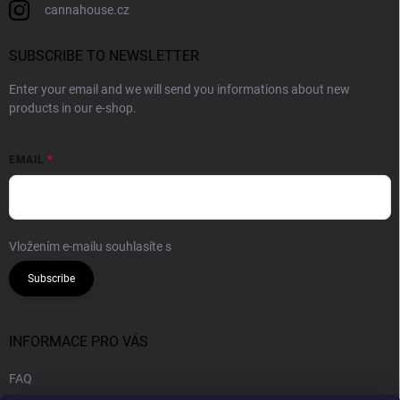
cannahouse.cz
SUBSCRIBE TO NEWSLETTER
Enter your email and we will send you informations about new
products in our e-shop.
EMAIL
Vložením e-mailu souhlasíte s
podmínkami ochrany osobních údajů
Subscribe
INFORMACE PRO VÁS
FAQ