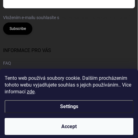
Vložením e-mailu souhlasíte s
podmínkami ochrany osobních údajů
Subscribe
INFORMACE PRO VÁS
FAQ
Legal notice
Tento web používá soubory cookie. Dalším procházením
Privacy policy
tohoto webu vyjadřujete souhlas s jejich používáním.. Více
informací
zde
.
B2B | Wholesale
Settings
Copyright 2026
CANNA HOUSE s.r.o
. All rights reserved.
Accept
Created by Shoptet