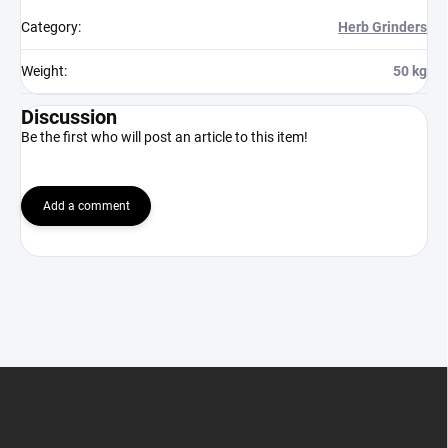
Category
:
Herb Grinders
Weight
:
50 kg
Discussion
Be the first who will post an article to this item!
Add a comment
F
o
o
t