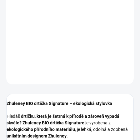
Measure
SKLADEM
(>5 PCS)
price:
−
+
Add to cart
Zhuleney BIO drtička Signature – ekologická drtička z přírodního
materiálu. Lehká, odolná a s originálním designem Zhuleney.
DETAILED INFORMATION
ASK
Zhuleney BIO drtička Signature – ekologická stylovka
Hledáš
drtičku, která je šetrná k přírodě a zároveň vypadá
skvěle?
Zhuleney BIO drtička Signature
je vyrobena z
ekologického přírodního materiálu
, je lehká, odolná a zdobená
unikátním designem Zhuleney
.