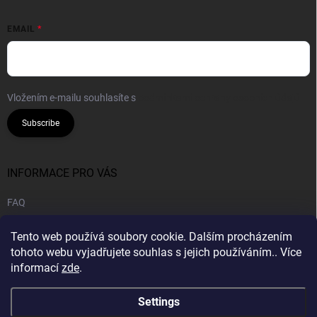
EMAIL
Vložením e-mailu souhlasíte s
podmínkami ochrany osobních údajů
Subscribe
INFORMACE PRO VÁS
FAQ
Legal notice
Tento web používá soubory cookie. Dalším procházením
Privacy policy
tohoto webu vyjadřujete souhlas s jejich používáním.. Více
informací
zde
.
B2B | Wholesale
Settings