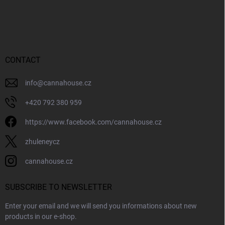
F
n
o
g
o
c
o
t
n
e
t
r
CONTACT
r
o
l
info
@
cannahouse.cz
s
+420 792 380 959
https://www.facebook.com/cannahouse.cz
zhuleneycz
cannahouse.cz
SUBSCRIBE TO NEWSLETTER
Enter your email and we will send you informations about new
products in our e-shop.