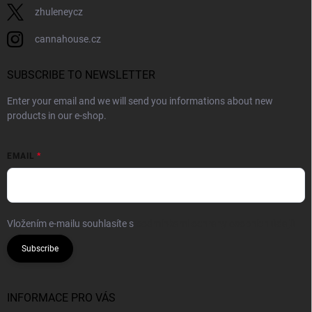
zhuleneycz
cannahouse.cz
SUBSCRIBE TO NEWSLETTER
Enter your email and we will send you informations about new
products in our e-shop.
EMAIL
Vložením e-mailu souhlasíte s
podmínkami ochrany osobních údajů
Subscribe
INFORMACE PRO VÁS