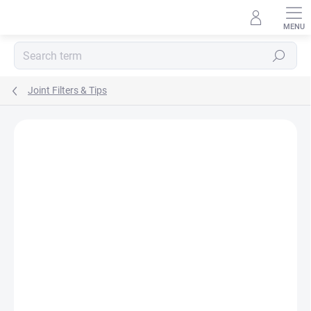
Skip
to
content
Search
Joint Filters & Tips
Not rated
Rating details
BRAND:
ZHULENEY