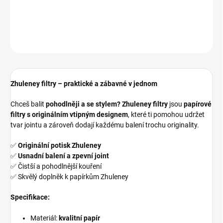
DETAILED INFORMATION
ASK
Zhuleney filtry – praktické a zábavné v jednom
Chceš balit
pohodlněji a se stylem?
Zhuleney filtry
jsou
papírové
filtry s originálním vtipným designem
, které ti pomohou udržet
tvar jointu a zároveň dodají každému balení trochu originality.
✅
Originální potisk Zhuleney
✅
Usnadní balení a zpevní joint
✅ Čistší a pohodlnější kouření
✅ Skvělý doplněk k papírkům Zhuleney
Specifikace:
Materiál:
kvalitní papír