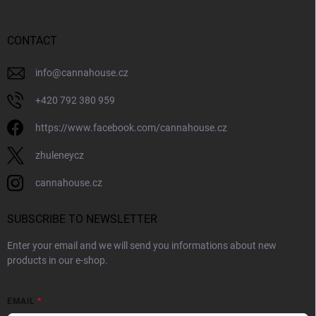
t
e
r
CONTACT
info
@
cannahouse.cz
+420 792 380 959
https://www.facebook.com/cannahouse.cz
zhuleneycz
cannahouse.cz
SUBSCRIBE TO NEWSLETTER
Enter your email and we will send you informations about new
products in our e-shop.
EMAIL