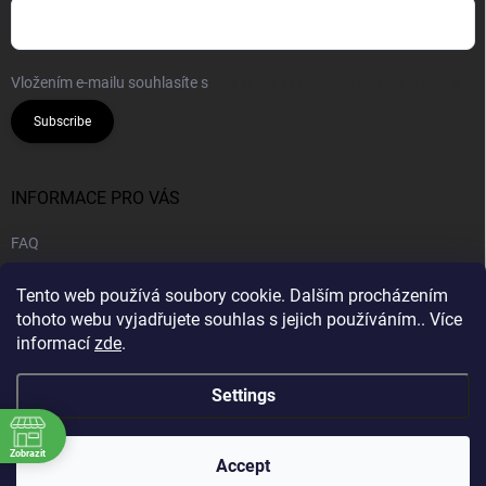
Vložením e-mailu souhlasíte s
podmínkami ochrany osobních údajů
Subscribe
INFORMACE PRO VÁS
FAQ
Legal notice
Tento web používá soubory cookie. Dalším procházením
Privacy policy
tohoto webu vyjadřujete souhlas s jejich používáním.. Více
informací
zde
.
B2B | Wholesale
Settings
Zobrazit
Copyright 2026
CANNA HOUSE s.r.o
. All rights reserved.
Accept