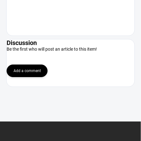
Discussion
Be the first who will post an article to this item!
Add a comment
F
o
o