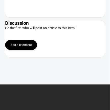
Discussion
Be the first who will post an article to this item!
Add a comment
F
o
o
t
e