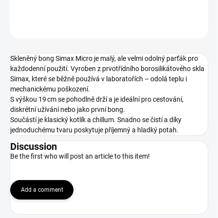
DETAILED INFORMATION
ASK
Skleněný bong Simax Micro je malý, ale velmi odolný parťák pro
každodenní použití. Vyroben z prvotřídního borosilikátového skla
Simax, které se běžně používá v laboratořích – odolá teplu i
mechanickému poškození.
S výškou 19 cm se pohodlně drží a je ideální pro cestování,
diskrétní užívání nebo jako první bong.
Součástí je klasický kotlík a chillum. Snadno se čistí a díky
jednoduchému tvaru poskytuje příjemný a hladký potah.
Discussion
Be the first who will post an article to this item!
Add a comment