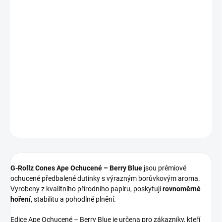
Měrná
MOMENTÁLNĚ NEDOSTUPNÉ
cena:
−
+
Přidat do košíku
Ochucené předbalené dutinky Ape s výrazným borůvkovým
aroma. Kvalitní papír, pevné předbalení.
DETAILNÍ INFORMACE
ZEPTAT SE
G-Rollz Cones Ape Ochucené – Berry Blue
jsou prémiové
ochucené předbalené dutinky s výrazným borůvkovým aroma.
Vyrobeny z kvalitního přírodního papíru, poskytují
rovnoměrné
hoření
, stabilitu a pohodlné plnění.
Edice Ape Ochucené – Berry Blue je určena pro zákazníky, kteří