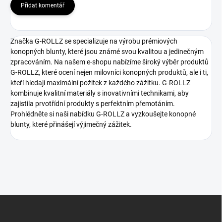
Přidat komentář
Značka G-ROLLZ se specializuje na výrobu prémiových
konopných blunty, které jsou známé svou kvalitou a jedinečným
zpracováním. Na našem e-shopu nabízíme široký výběr produktů
G-ROLLZ, které ocení nejen milovníci konopných produktů, ale i ti,
kteří hledají maximální požitek z každého zážitku. G-ROLLZ
kombinuje kvalitní materiály s inovativními technikami, aby
zajistila prvotřídní produkty s perfektním přemotáním.
Prohlédněte si naši nabídku G-ROLLZ a vyzkoušejte konopné
blunty, které přinášejí výjimečný zážitek.
Z
á
p