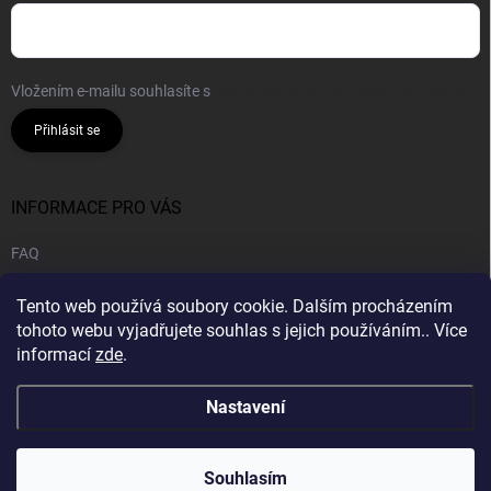
Vložením e-mailu souhlasíte s
podmínkami ochrany osobních údajů
Přihlásit se
INFORMACE PRO VÁS
FAQ
Obchodní podmínky
Tento web používá soubory cookie. Dalším procházením
Podmínky ochrany osobních údajů
tohoto webu vyjadřujete souhlas s jejich používáním.. Více
informací
zde
.
B2B | Velkoobchod
Nastavení
Copyright 2026
CANNA HOUSE s.r.o
. Všechna práva vyhrazena.
Souhlasím