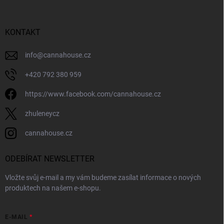
a
t
í
KONTAKT
info
@
cannahouse.cz
+420 792 380 959
https://www.facebook.com/cannahouse.cz
zhuleneycz
cannahouse.cz
ODEBÍRAT NEWSLETTER
Vložte svůj e-mail a my vám budeme zasílat informace o nových
produktech na našem e-shopu.
E-MAIL