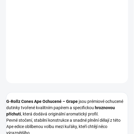
Měrná
SKLADEM
(>5 KS)
cena:
−
+
Přidat do košíku
Ochucené dutinky G-Rollz Ape s výraznou příchutí grape. Kvalitní
papír a pevné předbalení.
DETAILNÍ INFORMACE
ZEPTAT SE
G-Rollz Cones Ape Ochucené – Grape
jsou prémiové ochucené
dutinky tvořené kvalitním papírem a specifickou
hroznovou
příchutí
, která dodává originální aromatický profil.
Pevné stočení, stabilní konstrukce a snadné plnění dělají z této
Ape edice oblíbenou volbu mezi kuřáky, kteří chtějí něco
výraznějšího.