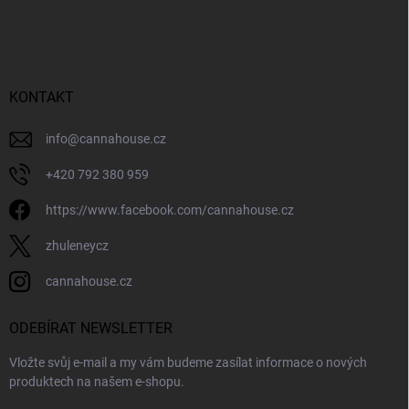
á
p
a
t
í
KONTAKT
info
@
cannahouse.cz
+420 792 380 959
https://www.facebook.com/cannahouse.cz
zhuleneycz
cannahouse.cz
ODEBÍRAT NEWSLETTER
Vložte svůj e-mail a my vám budeme zasílat informace o nových
produktech na našem e-shopu.