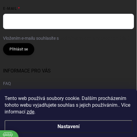
E-MAIL
Vložením e-mailu souhlasíte s
podmínkami ochrany osobních údajů
Přihlásit se
INFORMACE PRO VÁS
FAQ
Obchodní podmínky
Tento web používá soubory cookie. Dalším procházením
Podmínky ochrany osobních údajů
tohoto webu vyjadřujete souhlas s jejich používáním.. Více
informací
zde
.
B2B | Velkoobchod
Nastavení