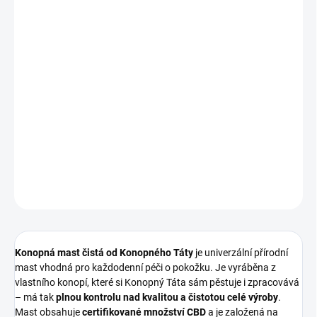
VARIANTA
−
+
Přidat do košíku
Přírodní konopná mast s CBD od Konopného Táty. Ručně
vyráběná z vlastního konopí. Univerzální mast pro péči o suchou,
citlivou a podrážděnou pokožku.
DETAILNÍ INFORMACE
ZEPTAT SE
Konopná mast čistá od Konopného Táty
je univerzální přírodní
mast vhodná pro každodenní péči o pokožku. Je vyráběna z
vlastního konopí, které si Konopný Táta sám pěstuje i zpracovává
– má tak
plnou kontrolu nad kvalitou a čistotou celé výroby
.
Mast obsahuje
certifikované množství CBD
a je založená na