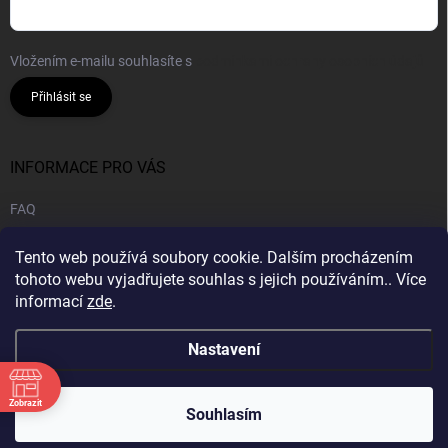
Vložením e-mailu souhlasíte s
podmínkami ochrany osobních údajů
Přihlásit se
INFORMACE PRO VÁS
FAQ
Obchodní podmínky
Tento web používá soubory cookie. Dalším procházením
Podmínky ochrany osobních údajů
tohoto webu vyjadřujete souhlas s jejich používáním.. Více
informací
zde
.
B2B | Velkoobchod
Nastavení
Zobrazit
Copyright 2026
CANNA HOUSE s.r.o
. Všechna práva vyhrazena.
Souhlasím
Vytvořil Shoptet