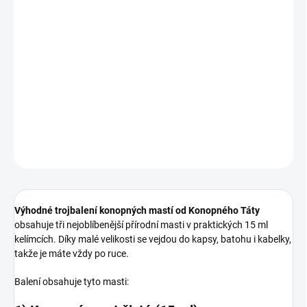
−
+
Přidat do košíku
Praktické trojbalení oblíbených konopných mastí v 15ml kelímcích.
Čistá mast, mast s kostivalem a zinková mast s konopím v malém
cestovním balení.
DETAILNÍ INFORMACE
ZEPTAT SE
Výhodné trojbalení konopných mastí od Konopného Táty
obsahuje tři nejoblíbenější přírodní masti v praktických 15 ml
kelímcích. Díky malé velikosti se vejdou do kapsy, batohu i kabelky,
takže je máte vždy po ruce.
Balení obsahuje tyto masti: