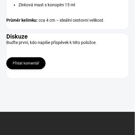
Zinková mast s konopím 15 ml
Průměr kelímku:
cca 4 cm – ideální cestovní velikost.
Diskuze
Buďte první, kdo napíše příspěvek k této položce.
Přidat komentář
Z
á
p
a