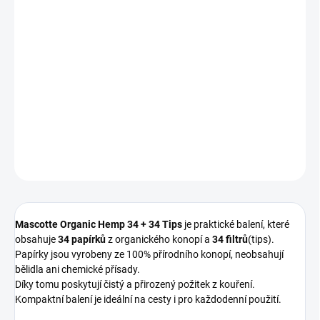
cena:
−
+
Přidat do košíku
Balení Mascotte Organic Hemp – 34 papírků z organického konopí
a 34 filtrů.
DETAILNÍ INFORMACE
ZEPTAT SE
Mascotte Organic Hemp 34 + 34 Tips
je praktické balení, které
obsahuje
34 papírků
z organického konopí a
34 filtrů
(tips).
Papírky jsou vyrobeny ze 100% přírodního konopí, neobsahují
bělidla ani chemické přísady.
Díky tomu poskytují čistý a přirozený požitek z kouření.
Kompaktní balení je ideální na cesty i pro každodenní použití.