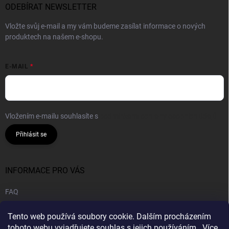
ODEBÍRAT NEWSLETTER
Vložte svůj e-mail a my vám budeme zasílat informace o nových
produktech na našem e-shopu.
E-MAIL
Vložením e-mailu souhlasíte s
podmínkami ochrany osobních údajů
Přihlásit se
INFORMACE PRO VÁS
FAQ
Obchodní podmínky
Tento web používá soubory cookie. Dalším procházením
Podmínky ochrany osobních údajů
tohoto webu vyjadřujete souhlas s jejich používáním.. Více