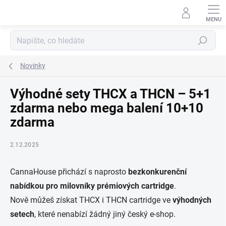
Přejít
na
obsah
Hledat
Novinky
Výhodné sety THCX a THCN – 5+1
zdarma nebo mega balení 10+10
zdarma
2.12.2025
CannaHouse přichází s naprosto
bezkonkurenční
nabídkou pro milovníky prémiových cartridge
.
Nově můžeš získat THCX i THCN cartridge ve
výhodných
setech
, které nenabízí žádný jiný český e-shop.