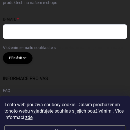
produktech na našem e-shopu.
E-MAIL
Vložením e-mailu souhlasíte s
podmínkami ochrany osobních údajů
Přihlásit se
INFORMACE PRO VÁS
FAQ
Obchodní podmínky
Tento web používá soubory cookie. Dalším procházením
Podmínky ochrany osobních údajů
tohoto webu vyjadřujete souhlas s jejich používáním.. Více
informací
zde
.
B2B | Velkoobchod