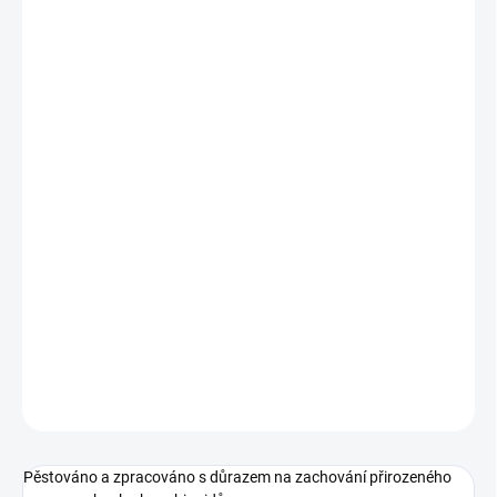
−
+
Přidat do košíku
THX BUDS GELONADE 30%
THX květy
Gelonade
nabízejí svěží kombinaci citrusů a sladkého
melounu. Ručně upravené květy s 30% obsahem THX a bohatým
terpenovým profilem.
THX: ~ 30%
THC: < 1 %
CBD: ~ 19 %
DETAILNÍ INFORMACE
ZEPTAT SE
Pěstováno a zpracováno s důrazem na zachování přirozeného