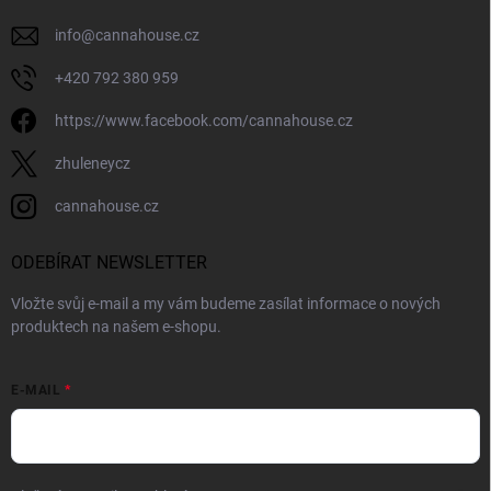
info
@
cannahouse.cz
+420 792 380 959
https://www.facebook.com/cannahouse.cz
zhuleneycz
cannahouse.cz
ODEBÍRAT NEWSLETTER
Vložte svůj e-mail a my vám budeme zasílat informace o nových
produktech na našem e-shopu.
E-MAIL