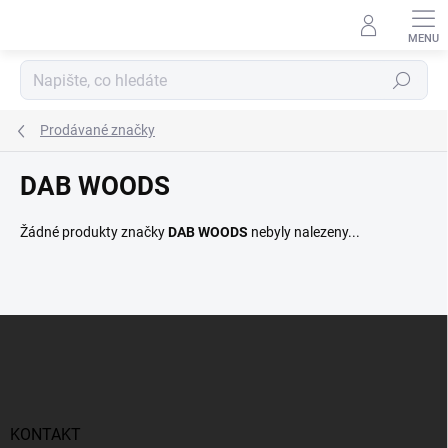
Přejít
na
obsah
Hledat
Prodávané značky
DAB WOODS
Žádné produkty značky
DAB WOODS
nebyly nalezeny...
Z
á
p
a
t
í
KONTAKT