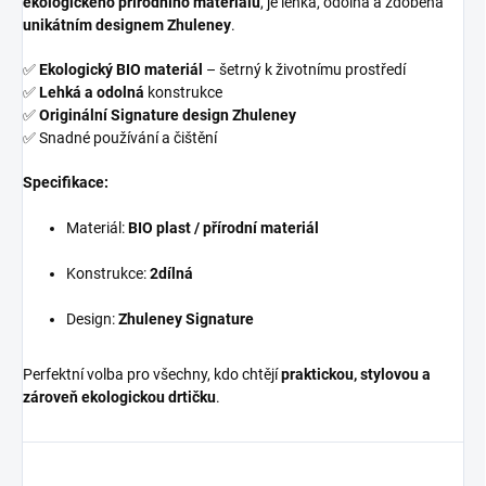
ekologického přírodního materiálu
, je lehká, odolná a zdobená
unikátním designem Zhuleney
.
✅
Ekologický BIO materiál
– šetrný k životnímu prostředí
✅
Lehká a odolná
konstrukce
✅
Originální Signature design Zhuleney
✅ Snadné používání a čištění
Specifikace:
Materiál:
BIO plast / přírodní materiál
Konstrukce:
2dílná
Design:
Zhuleney Signature
Perfektní volba pro všechny, kdo chtějí
praktickou, stylovou a
zároveň ekologickou drtičku
.