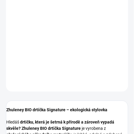
€8,23
€4,09
Verkaufspreis:
SKLADEM
(>5 ST)
−
+
In den Warenkorb
Zhuleney BIO drtička Signature – ekologická drtička z přírodního
materiálu. Lehká, odolná a s originálním designem Zhuleney.
DETAILLIERTE INFORMATIONEN
FRAGEN
Zhuleney BIO drtička Signature – ekologická stylovka
Hledáš
drtičku, která je šetrná k přírodě a zároveň vypadá
skvěle?
Zhuleney BIO drtička Signature
je vyrobena z