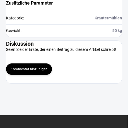
Zusätzliche Parameter
Kategorie
:
Kräutermühlen
Gewicht
:
50 kg
Diskussion
Seien Sie der Erste, der einen Beitrag zu diesem Artikel schreibt!
Kommentar hinzufügen
F
u