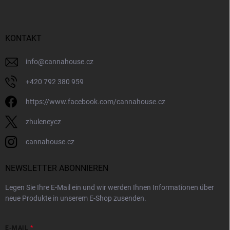
ß
z
e
i
KONTAKT
l
e
info
@
cannahouse.cz
+420 792 380 959
https://www.facebook.com/cannahouse.cz
zhuleneycz
cannahouse.cz
NEWSLETTER ABONNIEREN
Legen Sie Ihre E-Mail ein und wir werden Ihnen Informationen über
neue Produkte in unserem E-Shop zusenden.
E-MAIL