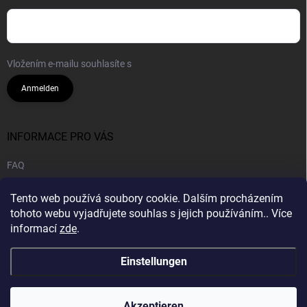
Vložením e-mailu souhlasíte s
podmínkami ochrany osobních údajů
Anmelden
INFORMACE PRO VÁS
FAQ
Geschäftsbedingungen
Tento web používá soubory cookie. Dalším procházením
Datenschutzrichtlinie
tohoto webu vyjadřujete souhlas s jejich používáním.. Více
informací
zde
.
B2B | Großhandel
Einstellungen
Copyright 2026
CANNA HOUSE s.r.o
. Alle Rechte vorbehalten.
Akzeptieren