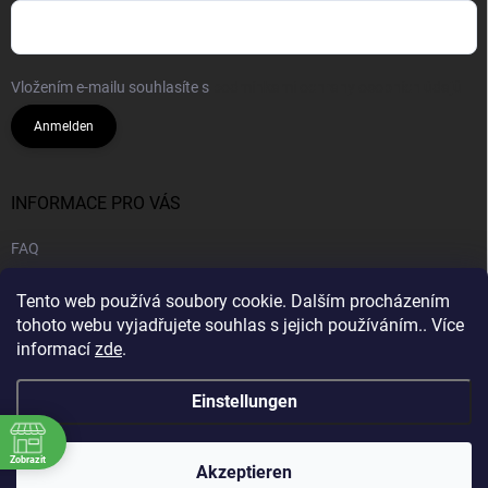
Vložením e-mailu souhlasíte s
podmínkami ochrany osobních údajů
Anmelden
INFORMACE PRO VÁS
FAQ
Geschäftsbedingungen
Tento web používá soubory cookie. Dalším procházením
Datenschutzrichtlinie
tohoto webu vyjadřujete souhlas s jejich používáním.. Více
informací
zde
.
B2B | Großhandel
Einstellungen
Zobrazit
Copyright 2026
CANNA HOUSE s.r.o
. Alle Rechte vorbehalten.
Akzeptieren