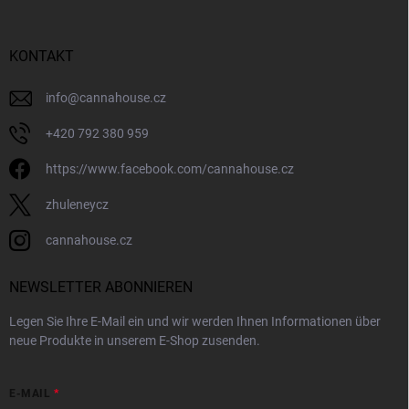
z
e
i
KONTAKT
l
e
info
@
cannahouse.cz
+420 792 380 959
https://www.facebook.com/cannahouse.cz
zhuleneycz
cannahouse.cz
NEWSLETTER ABONNIEREN
Legen Sie Ihre E-Mail ein und wir werden Ihnen Informationen über
neue Produkte in unserem E-Shop zusenden.
E-MAIL