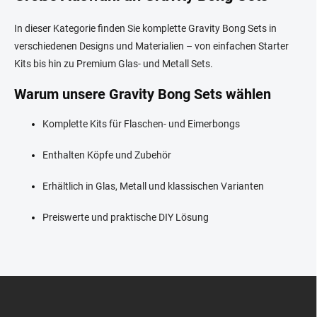
u
e
In dieser Kategorie finden Sie komplette Gravity Bong Sets in
r
e
verschiedenen Designs und Materialien – von einfachen Starter
l
Kits bis hin zu Premium Glas- und Metall Sets.
e
m
Warum unsere Gravity Bong Sets wählen
e
n
Komplette Kits für Flaschen- und Eimerbongs
t
e
d
Enthalten Köpfe und Zubehör
e
r
Erhältlich in Glas, Metall und klassischen Varianten
L
i
Preiswerte und praktische DIY Lösung
s
t
e
F
u
ß