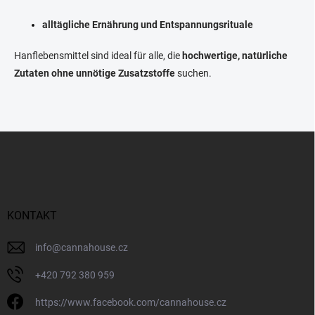
d
e
alltägliche Ernährung und Entspannungsrituale
r
L
Hanflebensmittel sind ideal für alle, die
hochwertige, natürliche
i
s
Zutaten ohne unnötige Zusatzstoffe
suchen.
t
e
F
u
ß
z
e
i
KONTAKT
l
e
info
@
cannahouse.cz
+420 792 380 959
https://www.facebook.com/cannahouse.cz