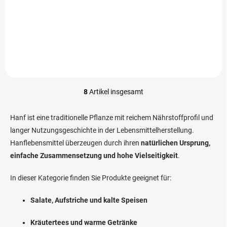
Hanföl von Konopný Táta
Táta ist eine feine
wird schonend kaltgepresst
Kombination aus frisch
bis 40 °C und eignet sich
geröstetem Kaffee und
hervorragend für die kalte
Hanfsamen. Er überzeugt
Küche sowie für die Pflege
durch einen milden
von Haut und Körper.
Geschmack, eine dezente
Schokoladennote...
8
Artikel insgesamt
S
t
e
Hanf ist eine traditionelle Pflanze mit reichem Nährstoffprofil und
u
langer Nutzungsgeschichte in der Lebensmittelherstellung.
e
Hanflebensmittel überzeugen durch ihren
r
natürlichen Ursprung,
e
einfache Zusammensetzung und hohe Vielseitigkeit
.
l
e
In dieser Kategorie finden Sie Produkte geeignet für:
m
e
Salate, Aufstriche und kalte Speisen
n
t
e
Kräutertees und warme Getränke