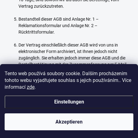
Vertrag zurückzutreten.
Bestandteil dieser AGB sind Anlage Nr. 1 –
Reklamationsformular und Anlage Nr. 2 –
Rücktrittsformular.
Der Vertrag einschließlich dieser AGB wird von uns in
elektronischer Form archiviert, ist Ihnen jedoch nicht
zugänglich. Sie erhalten jedoch immer diese AGB und die
Bestellbestätigung mit der Zusammenfassung per E-Mail,
sodass Sie jederzeit Zugang zum Vertrag haben. Wir
Tento web používá soubory cookie. Dalším procházením
empfehlen Ihnen, die Bestellbestätigung und die AGB zu
tohoto webu vyjadřujete souhlas s jejich používáním.. Více
speichern.
informací
zde
.
Diese AGB treten am 21. März 2024 in Kraft.
Einstellungen
ANLAGE Nr. 1 –
REKLAMATIONSFORMULAR
Akzeptieren
Empfänger: