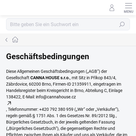
Zum
Inhalt
springen
Suchen
Startseite
Geschäftsbedingungen
Diese Allgemeinen Geschäftsbedingungen („AGB“) der
Gesellschaft
CANNA HOUSE s.r.o.
, mit Sitz in Příkop 843/4,
Zábrdovice, 60200 Brno, Firmen-ID 21359911, eingetragen im
Handelsregister beim Kreisgericht in Brno, Abteilung C, Einlage
138422, E-Mail:
info@cannahouse.cz
, Telefonnummer: +420 792 380 959 („Wir“ oder „Verkäufer“),
regeln gemäß § 1751 Abs. 1 des Gesetzes Nr. 89/2012 Slg.,
Bürgerliches Gesetzbuch, in der jeweils geltenden Fassung
(„Bürgerliches Gesetzbuch“), die gegenseitigen Rechte und
Pflichten zwischen Ihnen als Käufer und uns als Verkäufer, die im