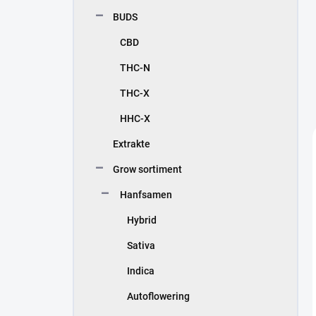
e
BUDS
i
s
CBD
t
e
THC-N
THC-X
HHC-X
Extrakte
Grow sortiment
Hanfsamen
Hybrid
Sativa
Indica
Autoflowering