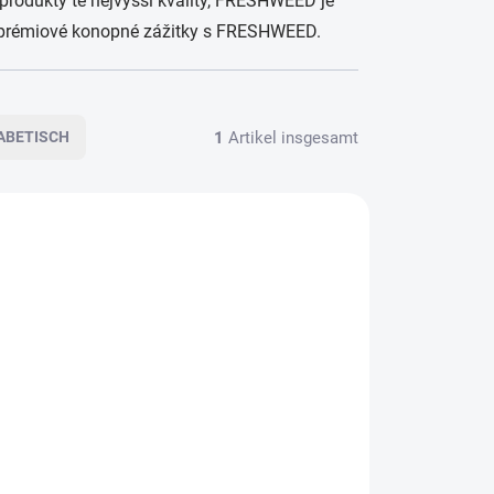
produkty té nejvyšší kvality, FRESHWEED je
i prémiové konopné zážitky s FRESHWEED.
1
Artikel insgesamt
ABETISCH