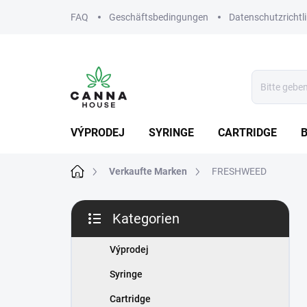
Zum
FAQ
Geschäftsbedingungen
Datenschutzrichtli
Inhalt
springen
VÝPRODEJ
SYRINGE
CARTRIDGE
Startseite
Verkaufte Marken
FRESHWEED
S
Kategorien
e
Kategorien
i
überspringen
t
Výprodej
e
Syringe
n
l
Cartridge