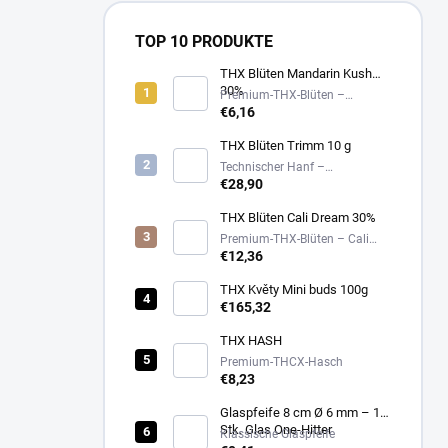
TOP 10 PRODUKTE
THX Blüten Mandarin Kush
30%
Premium-THX-Blüten –
Mandarin Kush – 30%
€6,16
THX Blüten Trimm 10 g
Technischer Hanf –
pflanzliches Sammlerprodukt
€28,90
THX Blüten Cali Dream 30%
Premium-THX-Blüten – Cali
Dream – 30%
€12,36
THX Květy Mini buds 100g
€165,32
THX HASH
Premium-THCX-Hasch
€8,23
Glaspfeife 8 cm Ø 6 mm – 1
Stk. Glas One-Hitter
Klassische Glaspfeife