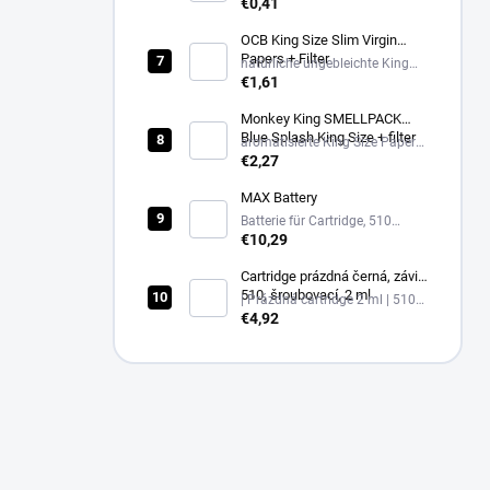
€0,41
OCB King Size Slim Virgin
Papers + Filter
natürliche ungebleichte King
Size Slim Papers + Filter
€1,61
Monkey King SMELLPACK
Blue Splash King Size + filter
aromatisierte King Size Papers
+ Filter, Blue Splash
€2,27
MAX Battery
Batterie für Cartridge, 510
Gewinde, USB-C
€10,29
Cartridge prázdná černá, závit
510, šroubovací, 2 ml
| Prázdná cartridge 2 ml | 510
závit, černá
€4,92