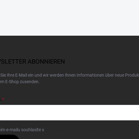
SLETTER ABONNIEREN
Sie Ihre E-Mail ein und wir werden Ihnen Informationen über neue Produk
em E-Shop zusenden.
L
ím e-mailu souhlasíte s
podmínkami ochrany osobních údajů