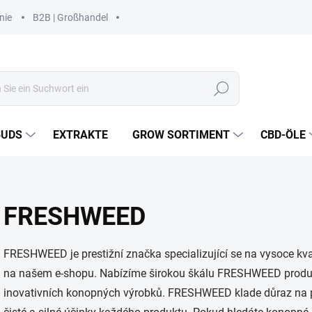
nie
B2B | Großhandel
Suchen
BUDS
EXTRAKTE
GROW SORTIMENT
CBD-ÖLE
FRESHWEED
FRESHWEED je prestižní značka specializující se na vysoce kval
na našem e-shopu. Nabízíme širokou škálu FRESHWEED produktů
inovativních konopných výrobků. FRESHWEED klade důraz na přír