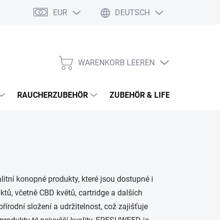
EUR
DEUTSCH
WARENKORB LEEREN
WARENKORB
RAUCHERZUBEHÖR
ZUBEHÖR & LIFESTYLE
H
itní konopné produkty, které jsou dostupné i
, včetně CBD květů, cartridge a dalších
odní složení a udržitelnost, což zajišťuje