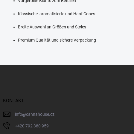
Vorgerollte Blunts zum Befüllen
r
L
Klassische, aromatisierte und Hanf Cones
i
s
t
Breite Auswahl an Größen und Styles
e
Premium Qualität und sichere Verpackung
F
u
ß
z
e
i
KONTAKT
l
e
info
@
cannahouse.cz
+420 792 380 959