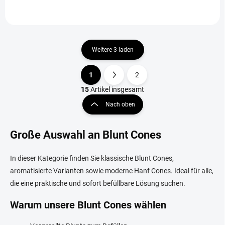
Weitere 3 laden
1
2
S
P
t
a
15
Artikel insgesamt
e
g
Nach oben
u
i
e
n
r
Große Auswahl an Blunt Cones
i
e
e
l
e
r
In dieser Kategorie finden Sie klassische Blunt Cones,
m
u
aromatisierte Varianten sowie moderne Hanf Cones. Ideal für alle,
e
n
n
die eine praktische und sofort befüllbare Lösung suchen.
g
t
e
Warum unsere Blunt Cones wählen
d
e