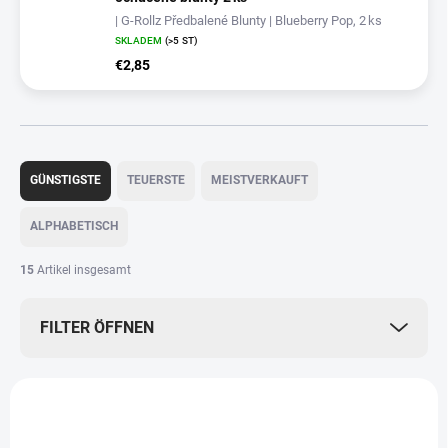
| G‑Rollz Předbalené Blunty | Blueberry Pop, 2 ks
SKLADEM
(>5 ST)
€2,85
P
r
GÜNSTIGSTE
TEUERSTE
MEISTVERKAUFT
o
d
ALPHABETISCH
u
k
15
Artikel insgesamt
t
s
FILTER ÖFFNEN
o
r
t
L
i
i
e
s
r