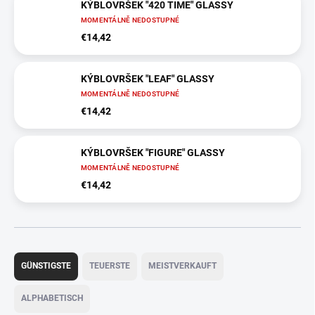
KÝBLOVRŠEK "420 TIME" GLASSY
MOMENTÁLNĚ NEDOSTUPNÉ
€14,42
KÝBLOVRŠEK "LEAF" GLASSY
MOMENTÁLNĚ NEDOSTUPNÉ
€14,42
KÝBLOVRŠEK "FIGURE" GLASSY
MOMENTÁLNĚ NEDOSTUPNÉ
€14,42
P
r
GÜNSTIGSTE
TEUERSTE
MEISTVERKAUFT
o
d
ALPHABETISCH
u