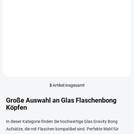
€14,42
In den Warenkorb
ZHULENEY SKLENĚNÝ
KÝBLOVRŠEK – KOMBINACE
ELEGANCE A FUNKČNOSTI
ZHULENEY SKLENĚNÝ
KÝBLOVRŠEK je dokonalým
spojením designu, kvality a
praktičnosti. Tento produkt
byl vytvořen s...
3
Artikel insgesamt
S
t
e
Große Auswahl an Glas Flaschenbong
u
Köpfen
e
r
e
In dieser Kategorie finden Sie hochwertige Glas Gravity Bong
l
Aufsätze, die mit Flaschen kompatibel sind. Perfekte Wahl für
e