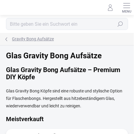
Zum
Inhalt
springen
Suchen
Gravity Bong Aufsätze
Glas Gravity Bong Aufsätze
Glas Gravity Bong Aufsätze – Premium
DIY Köpfe
Glas Gravity Bong Köpfe sind eine robuste und stylische Option
für Flaschenbongs. Hergestellt aus hitzebeständigem Glas,
wiederverwendbar und leicht zu reinigen.
Meistverkauft