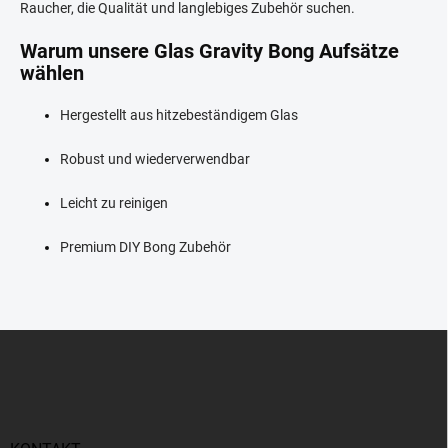
Raucher, die Qualität und langlebiges Zubehör suchen.
m
e
Warum unsere Glas Gravity Bong Aufsätze
n
wählen
t
e
d
Hergestellt aus hitzebeständigem Glas
e
r
Robust und wiederverwendbar
L
i
Leicht zu reinigen
s
t
e
Premium DIY Bong Zubehör
F
u
ß
z
e