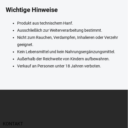
n
t
Wichtige Hinweise
e
d
Produkt aus technischem Hanf.
e
r
Ausschließlich zur Weiterverarbeitung bestimmt.
L
Nicht zum Rauchen, Verdampfen, Inhalieren oder Verzehr
i
geeignet.
s
t
Kein Lebensmittel und kein Nahrungsergänzungsmittel.
e
Außerhalb der Reichweite von Kindern aufbewahren.
Verkauf an Personen unter 18 Jahren verboten.
F
u
ß
z
e
i
KONTAKT