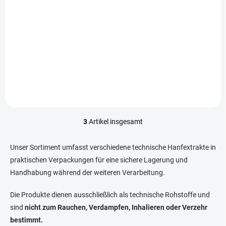
In den Warenkorb
Der THC-X Budder Extrakt ist
eine Premiumform von
Hanfextrakt mit cremig-
buttriger Textur und hohem
THC-X-Gehalt. Jede Packung
enthält 1 g reinen Extrakt,
ideal für technische...
3
Artikel insgesamt
S
t
e
Unser Sortiment umfasst verschiedene technische Hanfextrakte in
u
praktischen Verpackungen für eine sichere Lagerung und
e
Handhabung während der weiteren Verarbeitung.
r
e
l
Die Produkte dienen ausschließlich als technische Rohstoffe und
e
sind
nicht zum Rauchen, Verdampfen, Inhalieren oder Verzehr
m
bestimmt.
e