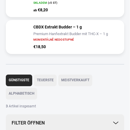
SKLADEM
(>5 ST)
€8,20
ab
CBDX Extrakt Budder – 1 g
Premium Hanfextrakt Budder mit THC-X – 1 g
MOMENTÁLNĚ NEDOSTUPNÉ
€18,50
P
r
GÜNSTIGSTE
TEUERSTE
MEISTVERKAUFT
o
d
ALPHABETISCH
u
k
3
Artikel insgesamt
t
s
FILTER ÖFFNEN
o