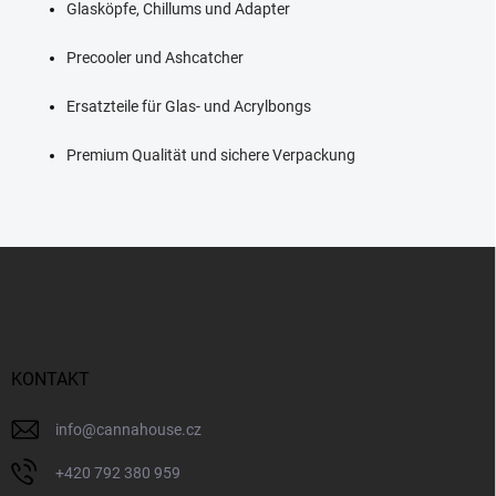
Glasköpfe, Chillums und Adapter
t
e
d
Precooler und Ashcatcher
e
r
Ersatzteile für Glas- und Acrylbongs
L
i
Premium Qualität und sichere Verpackung
s
t
e
F
u
ß
z
e
i
KONTAKT
l
e
info
@
cannahouse.cz
+420 792 380 959