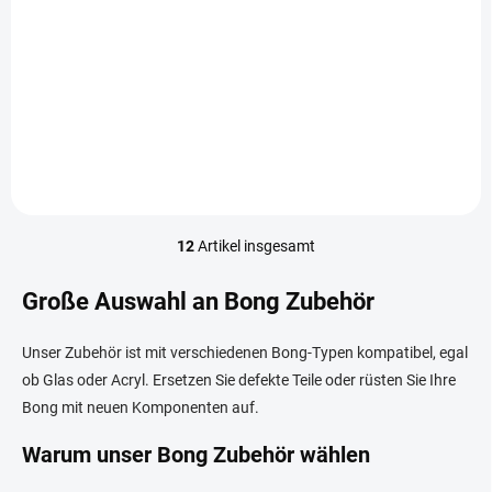
Detail
In den Warenkorb
Der Glaskopf mit Griff und
Der Sponge Black Glaskopf
Sieb ist ein universeller
18mm ist ein Glaskopf für
Bongkopf, kompatibel mit 14-
Bongs mit standardmäßigem
mm- und 18-mm-Schliffen.
18-mm-Schliff. Robustes Glas,
Einfach zu handhaben und
schwarze Optik und einfache
vielseitig einsetzbar.
Pflege.
12
Artikel insgesamt
S
t
e
Große Auswahl an Bong Zubehör
u
e
Unser Zubehör ist mit verschiedenen Bong-Typen kompatibel, egal
r
e
ob Glas oder Acryl. Ersetzen Sie defekte Teile oder rüsten Sie Ihre
l
Bong mit neuen Komponenten auf.
e
m
Warum unser Bong Zubehör wählen
e
n