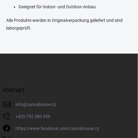
s
t
Geeignet für Indoor- und Outdoor-Anbau
e
Alle Produkte werden in Originalverpackung geliefert und sind
laborgeprüft.
F
u
ß
z
e
i
KONTAKT
l
e
info
@
cannahouse.cz
+420 792 380 959
https://www.facebook.com/cannahouse.cz