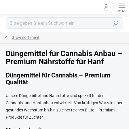
Zum
Inhalt
springen
Suchen
Grow sortiment
Düngemittel für Cannabis Anbau –
Premium Nährstoffe für Hanf
Düngemittel für Cannabis – Premium
Qualität
Unsere Düngemittel und Nährstoffe sind speziell für den
Cannabis- und Hanfanbau entwickelt. Von kräftigen Wurzeln über
gesundes Wachstum bis hin zu einer reichen Blüte – Premium
Produkte für Züchter.