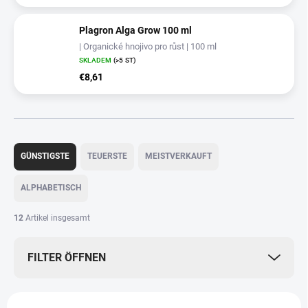
Plagron Alga Grow 100 ml
| Organické hnojivo pro růst | 100 ml
SKLADEM
(>5 ST)
€8,61
P
r
GÜNSTIGSTE
TEUERSTE
MEISTVERKAUFT
o
d
ALPHABETISCH
u
k
12
Artikel insgesamt
t
s
FILTER ÖFFNEN
o
r
t
L
i