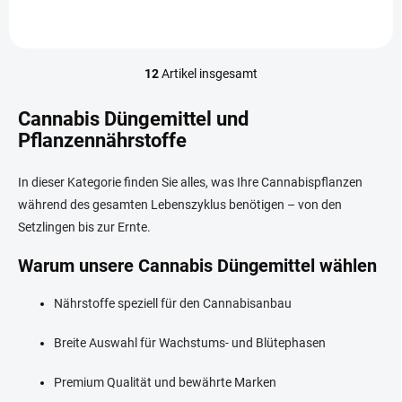
produktu. Objem: 0,1 l
12
Artikel insgesamt
S
t
e
Cannabis Düngemittel und
u
Pflanzennährstoffe
e
r
e
In dieser Kategorie finden Sie alles, was Ihre Cannabispflanzen
l
während des gesamten Lebenszyklus benötigen – von den
e
Setzlingen bis zur Ernte.
m
e
Warum unsere Cannabis Düngemittel wählen
n
t
e
Nährstoffe speziell für den Cannabisanbau
d
e
Breite Auswahl für Wachstums- und Blütephasen
r
L
Premium Qualität und bewährte Marken
i