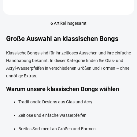
6
Artikel insgesamt
S
t
e
Große Auswahl an klassischen Bongs
u
e
Klassische Bongs sind für ihr zeitloses Aussehen und ihre einfache
r
e
Handhabung bekannt. In dieser Kategorie finden Sie Glas- und
l
Acryl-Wasserpfeifen in verschiedenen Größen und Formen – ohne
e
unnötige Extras.
m
e
Warum unsere klassischen Bongs wählen
n
t
e
Traditionelle Designs aus Glas und Acryl
d
e
Zeitlose und einfache Wasserpfeifen
r
L
Breites Sortiment an Größen und Formen
i
s