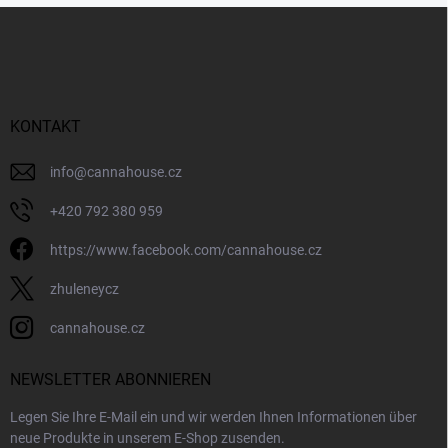
s
F
t
u
e
ß
z
e
i
KONTAKT
l
e
info
@
cannahouse.cz
+420 792 380 959
https://www.facebook.com/cannahouse.cz
zhuleneycz
cannahouse.cz
NEWSLETTER ABONNIEREN
Legen Sie Ihre E-Mail ein und wir werden Ihnen Informationen über
neue Produkte in unserem E-Shop zusenden.