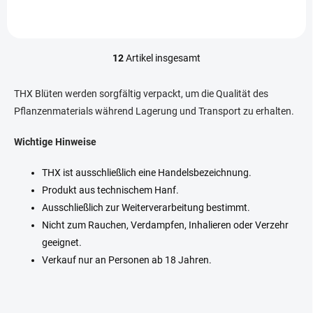
Gewürzen. Handgetrimmte
Blütenteilen (Trimm),...
Blüten mit 30 % THX-Gehalt
und...
12
Artikel insgesamt
S
t
e
THX Blüten werden sorgfältig verpackt, um die Qualität des
u
Pflanzenmaterials während Lagerung und Transport zu erhalten.
e
r
Wichtige Hinweise
e
l
e
THX ist ausschließlich eine Handelsbezeichnung.
m
Produkt aus technischem Hanf.
e
Ausschließlich zur Weiterverarbeitung bestimmt.
n
t
Nicht zum Rauchen, Verdampfen, Inhalieren oder Verzehr
e
geeignet.
d
Verkauf nur an Personen ab 18 Jahren.
e
r
L
i