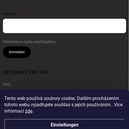
E-MAIL
Vložením e-mailu souhlasíte s
podmínkami ochrany osobních údajů
Anmelden
INFORMACE PRO VÁS
FAQ
Geschäftsbedingungen
Tento web používá soubory cookie. Dalším procházením
Datenschutzrichtlinie
tohoto webu vyjadřujete souhlas s jejich používáním.. Více
informací
zde
.
B2B | Großhandel
Einstellungen