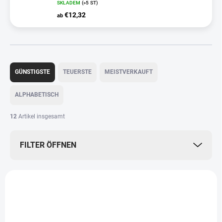
SKLADEM
(>5 ST)
€12,32
ab
P
r
GÜNSTIGSTE
TEUERSTE
MEISTVERKAUFT
o
d
ALPHABETISCH
u
k
12
Artikel insgesamt
t
s
FILTER ÖFFNEN
o
r
t
L
i
i
NOVINKA
e
s
r
t
u
e