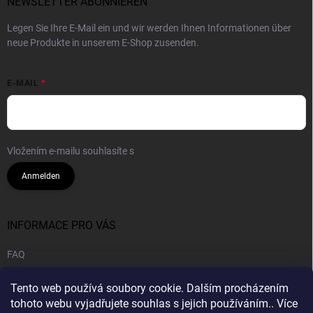
NEWSLETTER ABONNIEREN
Legen Sie Ihre E-Mail ein und wir werden Ihnen Informationen über
neue Produkte in unserem E-Shop zusenden.
E-MAIL
Vložením e-mailu souhlasíte s
podmínkami ochrany osobních údajů
Anmelden
INFORMACE PRO VÁS
FAQ
Geschäftsbedingungen
Tento web používá soubory cookie. Dalším procházením
Datenschutzrichtlinie
tohoto webu vyjadřujete souhlas s jejich používáním.. Více