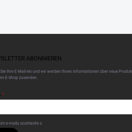
SLETTER ABONNIEREN
Sie Ihre E-Mail ein und wir werden Ihnen Informationen über neue Produk
em E-Shop zusenden.
L
ím e-mailu souhlasíte s
podmínkami ochrany osobních údajů