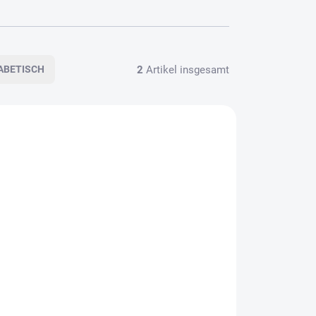
2
Artikel insgesamt
ABETISCH
0/MAL
TUPNÉ
ář