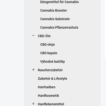
Düngemittel für Cannabis
Cannabis Booster
Cannabis Substrate
Cannabis Pflanzenschutz
CBD-Öle
CBD oleje
CBD kapsle
Výhodné balíčky
Raucherzubehör
Zubehör & Lifestyle
Hanfsalben
Hanfkosmetik
Hanflebensmittel