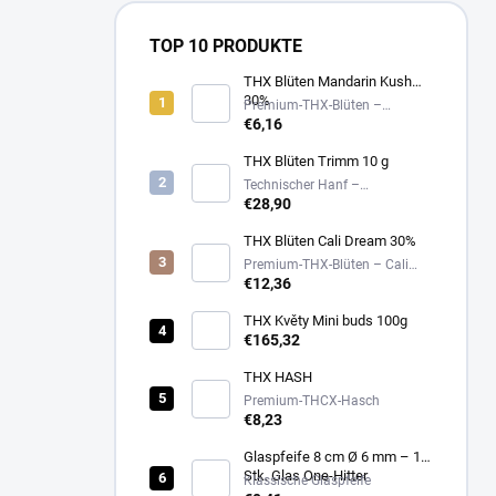
TOP 10 PRODUKTE
THX Blüten Mandarin Kush
30%
Premium-THX-Blüten –
Mandarin Kush – 30%
€6,16
THX Blüten Trimm 10 g
Technischer Hanf –
pflanzliches Sammlerprodukt
€28,90
THX Blüten Cali Dream 30%
Premium-THX-Blüten – Cali
Dream – 30%
€12,36
THX Květy Mini buds 100g
€165,32
THX HASH
Premium-THCX-Hasch
€8,23
Glaspfeife 8 cm Ø 6 mm – 1
Stk. Glas One-Hitter
Klassische Glaspfeife