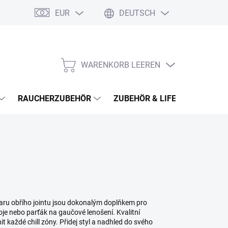
EUR
DEUTSCH
WARENKORB LEEREN
WARENKORB
RAUCHERZUBEHÖR
ZUBEHÖR & LIFESTYLE
H
varu obřího jointu jsou dokonalým doplňkem pro
je nebo parťák na gaučové lenošení. Kvalitní
 každé chill zóny. Přidej styl a nadhled do svého