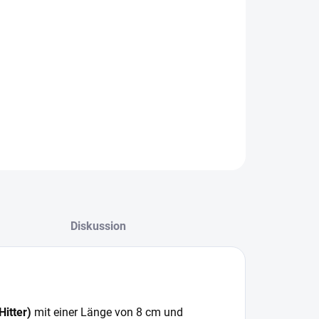
−
+
In den Warenkorb
handelsbox mit 100 Glaspfeifen (One-Hitter) 8 cm Ø 6 mm.
lebiges und leicht zu reinigendes Glasdesign.
ILLIERTE INFORMATIONEN
FRAGEN
Diskussion
itter)
mit einer Länge von 8 cm und