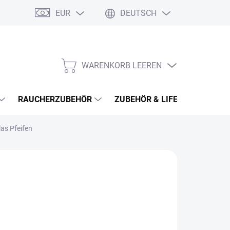
EUR
DEUTSCH
WARENKORB LEEREN
WARENKORB
RAUCHERZUBEHÖR
ZUBEHÖR & LIFESTYLE
H
as Pfeifen
0,56
aufspreis:
LADEM
(>5 ST)