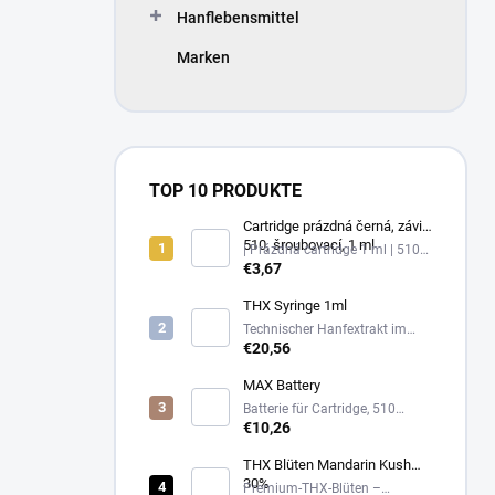
Hanflebensmittel
Marken
TOP 10 PRODUKTE
Cartridge prázdná černá, závit
510, šroubovací, 1 ml
| Prázdná cartridge 1 ml | 510
závit, černá
€3,67
THX Syringe 1ml
Technischer Hanfextrakt im
Glasanwender
€20,56
MAX Battery
Batterie für Cartridge, 510
Gewinde, USB-C
€10,26
THX Blüten Mandarin Kush
30%
Premium-THX-Blüten –