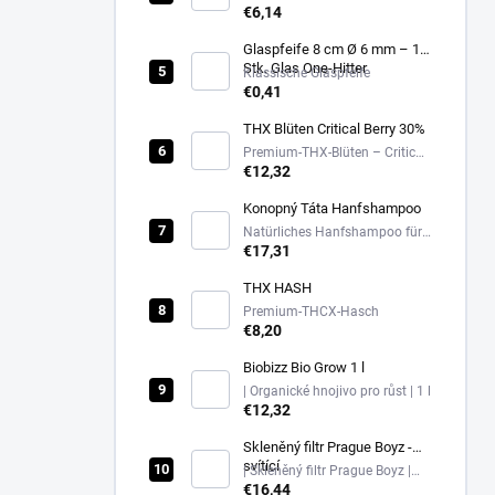
Mandarin Kush – 30%
€6,14
Glaspfeife 8 cm Ø 6 mm – 1
Stk. Glas One-Hitter
Klassische Glaspfeife
€0,41
THX Blüten Critical Berry 30%
Premium-THX-Blüten – Critical
Berry – 30%
€12,32
Konopný Táta Hanfshampoo
Natürliches Hanfshampoo für
empfindliche Kopfhaut
€17,31
THX HASH
Premium-THCX-Hasch
€8,20
Biobizz Bio Grow 1 l
| Organické hnojivo pro růst | 1 l
€12,32
Skleněný filtr Prague Boyz -
svítící
| Skleněný filtr Prague Boyz |
svítící glow tip
€16,44