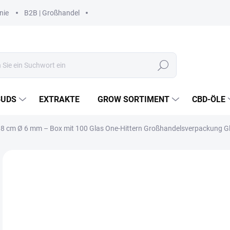
nie
B2B | Großhandel
Suchen
BUDS
EXTRAKTE
GROW SORTIMENT
CBD-ÖLE
e 8 cm Ø 6 mm – Box mit 100 Glas One-Hittern
Großhandelsverpackung Gl
Nicht bewertet
Bewertungsdetails
MARKE:
SHANTI
€2
Verk
SK