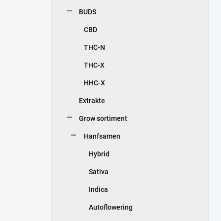
e
BUDS
i
s
CBD
t
e
THC-N
THC-X
HHC-X
Extrakte
Grow sortiment
Hanfsamen
Hybrid
Sativa
Indica
Autoflowering