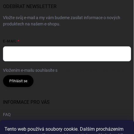
ODEBÍRAT NEWSLETTER
Vložte svůj e-mail a my vám budeme zasílat informace o nových
produktech na našem e-shopu.
E-MAIL
Vložením e-mailu souhlasíte s
podmínkami ochrany osobních údajů
Přihlásit se
INFORMACE PRO VÁS
FAQ
Obchodní podmínky
Tento web používá soubory cookie. Dalším procházením
Podmínky ochrany osobních údajů