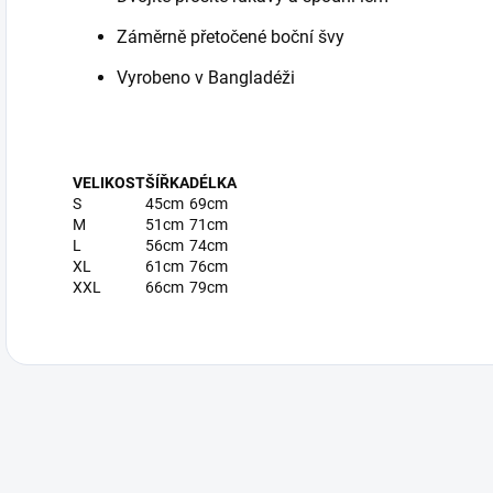
Záměrně přetočené boční švy
Vyrobeno v Bangladéži
VELIKOST
ŠÍŘKA
DÉLKA
S
45cm
69cm
M
51cm
71cm
L
56cm
74cm
XL
61cm
76cm
XXL
66cm
79cm