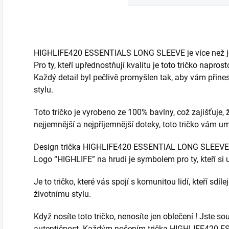
HIGHLIFE420 ESSENTIALS LONG SLEEVE je více než jen o
Pro ty, kteří upřednostňují kvalitu je toto tričko napr
Každý detail byl pečlivě promyšlen tak, aby vám přine
stylu.
Toto tričko je vyrobeno ze 100% bavlny, což zajišťuje, 
nejjemnější a nejpříjemnější doteky, toto tričko vám u
Design trička HIGHLIFE420 ESSENTIAL LONG SLEEVE j
Logo “HIGHLIFE” na hrudi je symbolem pro ty, kteří si
Je to tričko, které vás spojí s komunitou lidí, kteří sdí
životnímu stylu.
Když nosíte toto tričko, nenosíte jen oblečení ! Jste souč
autentičnost. Každým nošením trička HIGHLIFE420 