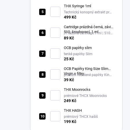
THX Syringe 1ml
Technický konopný extrakt pro
další zpracování
499 Kč
Cartridge prázdná černá, závit
510, šroubovací, 1 ml
| Prázdná cartridge 1 ml | 510
závit, černá
89 Kč
OCB papírky slim
tenké papírky Slim
25 Kč
OCB Papírky King Size Slim
Virgin s filtry
přírodní nebělené papírky King
Size Slim + filtry
39 Kč
THX Moonrocks
prémiové THCX Moonrocks
249 Kč
THX HASH
prémiový THCX hašiš
199 Kč