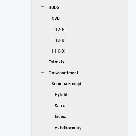
n
BUDS
í
p
CBD
a
n
THC-N
e
THC-X
l
HHC-X
Extrakty
Grow sortiment
Semena konopí
Hybrid
Sativa
Indica
Autoflowering