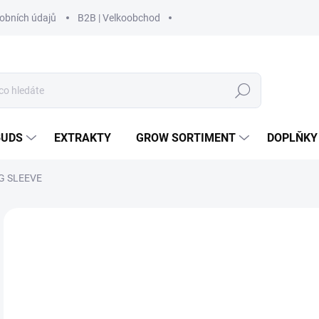
obních údajů
B2B | Velkoobchod
Hledat
BUDS
EXTRAKTY
GROW SORTIMENT
DOPLŇKY
G SLEEVE
Neohodnoceno
Podrobnosti hodnocení
ZNAČKA
8
Měr
ZVO
cena