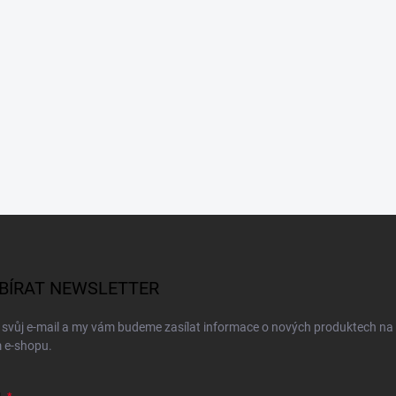
BÍRAT NEWSLETTER
 svůj e-mail a my vám budeme zasílat informace o nových produktech na
 e-shopu.