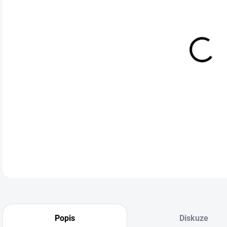
VAR
HIGH
obleč
kval
Každ
doko
DETA
Popis
Diskuze