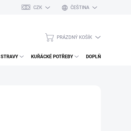
CZK
ČEŠTINA
PRÁZDNÝ KOŠÍK
NÁKUPNÍ
KOŠÍK
 STRAVY
KUŘÁCKÉ POTŘEBY
DOPLŇKY
MAST
:
HIGHLIFE
90 Kč
ná
LTE VARIANTU
: