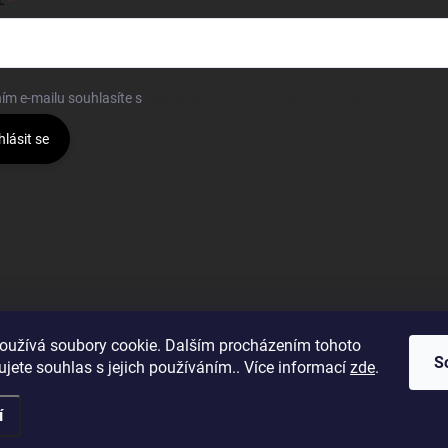
L
ím e-mailu souhlasíte s
podmínkami ochrany osobních údajů
hlásit se
oužívá soubory cookie. Dalším procházením tohoto
S
jete souhlas s jejich používáním.. Více informací
zde
.
í
hrazena.