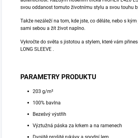
svou oddanost tomuto životnímu stylu a svou touhu bý
Takže nezáleží na tom, kde jste, co děláte, nebo s kým
sami sebou a žít život naplno.
Vykročte do světa s jistotou a stylem, které vám při
LONG SLEEVE .
PARAMETRY PRODUKTU
203 g/m²
100% bavlna
Bezešvý výstřih
Výztužná páska za krkem a na ramenech
Dvojitě prošité rukávy a spodní lem