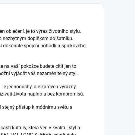
blečení, je to výraz životního stylu.
osto nezbytným doplňkem do šatníku.
sl dokonalé spojení pohodlí a špičkového
že na vaší pokožce budete cítit jen to
možní vyjádřit váš nezaměnitelný styl.
e jednoduchý, ale zároveň výrazný.
 užívají života naplno a bez kompromisů.
lejí stejný přístup k módnímu světu a
ástí kultury, která věří v kvalitu, styl a
ESSENTIAL LONG SLEEVE vyjadřujete