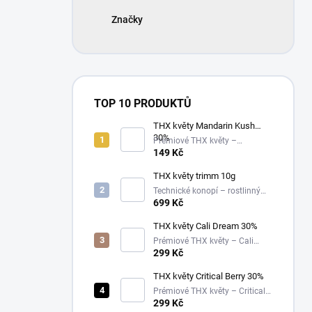
Značky
TOP 10 PRODUKTŮ
THX květy Mandarin Kush
30%
Prémiové THX květy –
Mandarin Kush – 30%
149 Kč
THX květy trimm 10g
Technické konopí – rostlinný
materiál
699 Kč
THX květy Cali Dream 30%
Prémiové THX květy – Cali
Dream – 30%
299 Kč
THX květy Critical Berry 30%
Prémiové THX květy – Critical
Berry – 30%
299 Kč