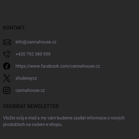
á
p
a
t
í
KONTAKT
info
@
cannahouse.cz
+420 792 380 959
https://www.facebook.com/cannahouse.cz
zhuleneycz
cannahouse.cz
ODEBÍRAT NEWSLETTER
Vložte svůj e-mail a my vám budeme zasílat informace o nových
produktech na našem e-shopu.