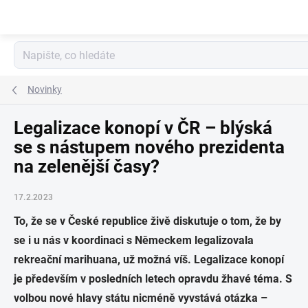
Přejít
na
obsah
Novinky
Legalizace konopí v ČR – blýská
se s nástupem nového prezidenta
na zelenější časy?
17.2.2023
To, že se v České republice živě diskutuje o tom, že by
se i u nás v koordinaci s Německem legalizovala
rekreační marihuana, už možná víš. Legalizace konopí
je především v posledních letech opravdu žhavé téma. S
volbou nové hlavy státu nicméně vyvstává otázka –