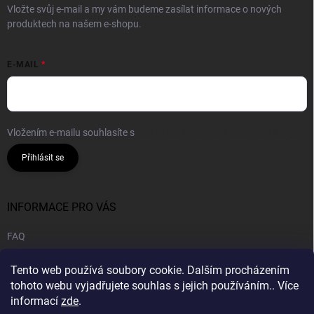
Vložte svůj e-mail a my vám budeme zasílat informace o nových
produktech na našem e-shopu.
E-MAIL
Vložením e-mailu souhlasíte s
podmínkami ochrany osobních údajů
Přihlásit se
INFORMACE PRO VÁS
FAQ
Obchodní podmínky
Tento web používá soubory cookie. Dalším procházením
Podmínky ochrany osobních údajů
tohoto webu vyjadřujete souhlas s jejich používáním.. Více
informací
zde
.
B2B | Velkoobchod